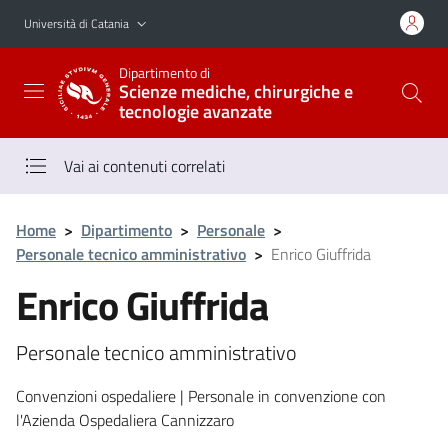
Vai al contenuto principale
Vai al menu di navigazione
Università di Catania
Dipartimento di
Scienze mediche, chirurgiche e
tecnologie avanzate
Vai ai contenuti correlati
Home
>
Dipartimento
>
Personale
>
Personale tecnico amministrativo
>
Enrico Giuffrida
Enrico Giuffrida
Personale tecnico amministrativo
Convenzioni ospedaliere | Personale in convenzione con
l'Azienda Ospedaliera Cannizzaro