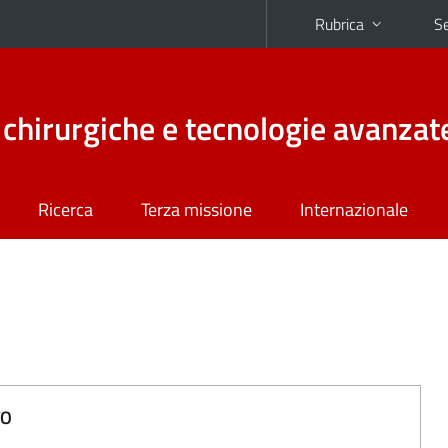
Rubrica
Se
chirurgiche e tecnologie avanzat
Ricerca
Terza missione
Internazionale
a
TO