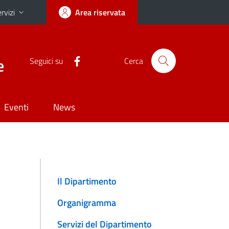
rvizi
Area riservata
e
Seguici su
Cerca
Eventi
News
Il Dipartimento
Organigramma
Servizi del Dipartimento