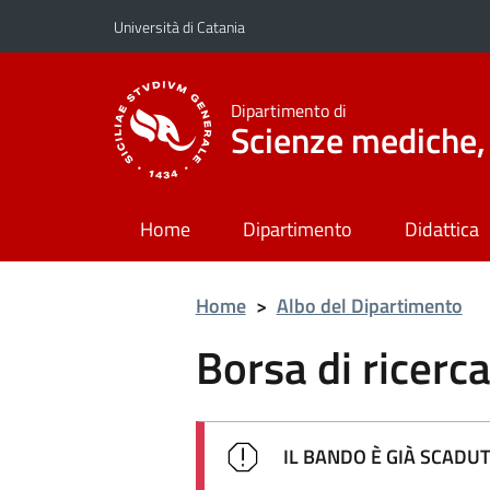
Vai al contenuto principale
Vai al menu di navigazione
Università di Catania
Dipartimento di
Scienze mediche, 
Home
Dipartimento
Didattica
Home
>
Albo del Dipartimento
Borsa di ricerc
IL BANDO È GIÀ SCADU