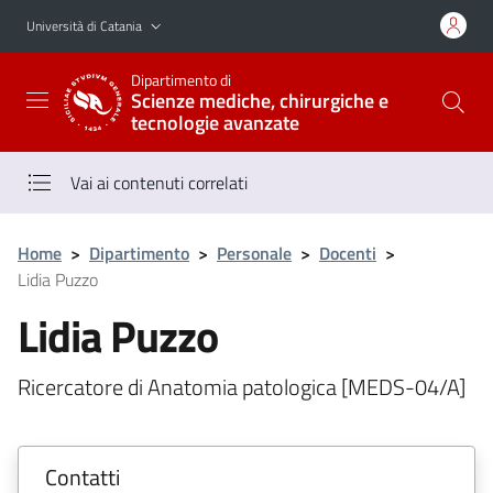
Vai al contenuto principale
Vai al menu di navigazione
Università di Catania
Dipartimento di
Scienze mediche, chirurgiche e
tecnologie avanzate
Vai ai contenuti correlati
Home
>
Dipartimento
>
Personale
>
Docenti
>
Lidia Puzzo
Lidia Puzzo
Ricercatore di Anatomia patologica [MEDS-04/A]
Contatti