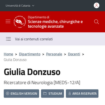
Vai al contenuto principale
Vai al menu di navigazione
Università di Catania
Dipartimento di
Scienze mediche, chirurgiche e
tecnologie avanzate
Vai ai contenuti correlati
Home
>
Dipartimento
>
Personale
>
Docenti
>
Giulia Donzuso
Giulia Donzuso
Ricercatore di Neurologia [MEDS-12/A]
ENGLISH VERSION
STUDIUM
AREA RISERVATA