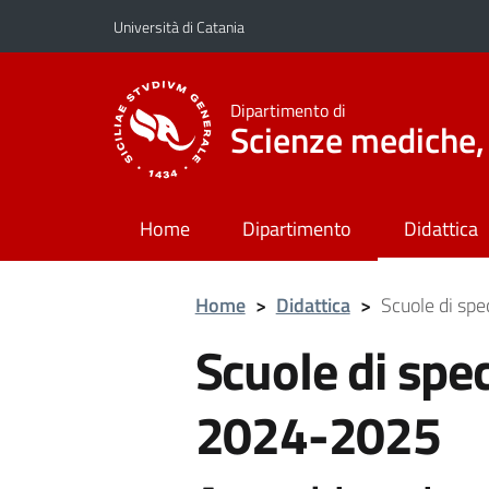
Vai al contenuto principale
Vai al menu di navigazione
Università di Catania
Dipartimento di
Scienze mediche, 
Home
Dipartimento
Didattica
Home
>
Didattica
>
Scuole di sp
Scuole di spec
2024-2025