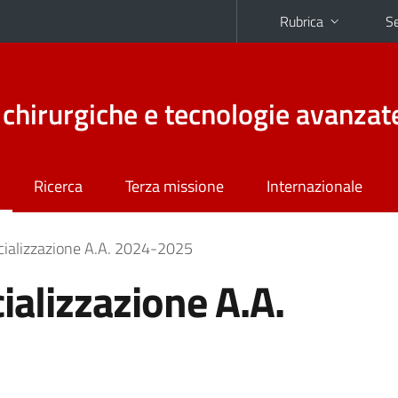
Rubrica
Se
chirurgiche e tecnologie avanzat
Ricerca
Terza missione
Internazionale
ecializzazione A.A. 2024-2025
ializzazione A.A.