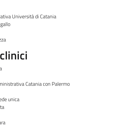
tiva Università di Catania
gallo
zza
clinici
a
inistrativa Catania con Palermo
ede unica
tta
ara