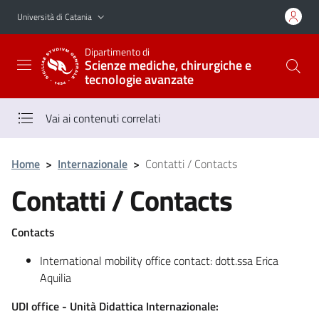
Vai al contenuto principale
Vai al menu di navigazione
Università di Catania
Dipartimento di
Scienze mediche, chirurgiche e
tecnologie avanzate
Vai ai contenuti correlati
Home
>
Internazionale
>
Contatti / Contacts
Contatti / Contacts
Contacts
International mobility office contact: dott.ssa Erica
Aquilia
UDI office - Unità Didattica Internazionale: