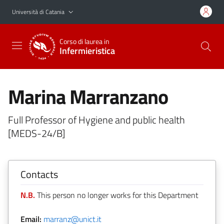
Vai al contenuto principale
Vai al menu di navigazione
Università di Catania
Corso di laurea in
Infermieristica
Marina Marranzano
Full Professor of Hygiene and public health
[MEDS-24/B]
Contacts
N.B.
This person no longer works for this Department
Email:
marranz@unict.it