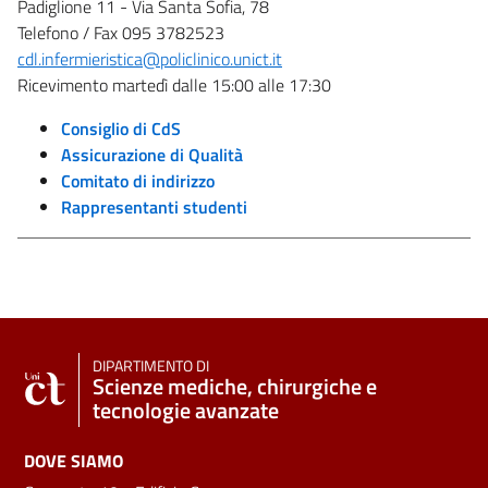
Padiglione 11 - Via Santa Sofia, 78
Telefono / Fax 095 3782523
cdl.infermieristica@policlinico.unict.it
Ricevimento martedì dalle 15:00 alle 17:30
Consiglio di CdS
Assicurazione di Qualità
Comitato di indirizzo
Rappresentanti studenti
DIPARTIMENTO DI
Scienze mediche, chirurgiche e
tecnologie avanzate
DOVE SIAMO