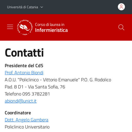
Vai al contenuto principale
Vai al menu di navigazione
Università di Catania
Corso di laurea in
Infermieristica
Contatti
Presidente del CdS
Prof. Antonio Biondi
A.O.U. "Policlinico - Vittorio Emanuele" P.O. G. Rodolico
Pad. 8 D1 - Via Santa Sofia, 76
Telefono 095 3782281
abiondi@unict.it
Coordinatore
Dott. Angelo Gambera
Policlinico Universitario