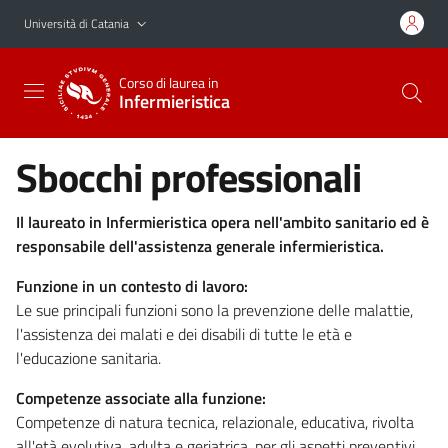
Vai al contenuto principale
Vai al menu di navigazione
Università di Catania
Corso di laurea in
Infermieristica
Sbocchi professionali
Il laureato in Infermieristica opera nell'ambito sanitario ed è
responsabile dell'assistenza generale infermieristica.
Funzione in un contesto di lavoro:
Le sue principali funzioni sono la prevenzione delle malattie,
l'assistenza dei malati e dei disabili di tutte le età e
l'educazione sanitaria.
Competenze associate alla funzione:
Competenze di natura tecnica, relazionale, educativa, rivolta
all'età evolutiva, adulta e geriatrica, per gli aspetti preventivi,