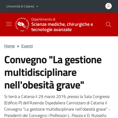
Vai al contenuto principale
Vai al menu di navigazione
Università di Catania
Dipartimento di
Scienze mediche, chirurgiche e
tecnologie avanzate
Home
>
Eventi
Convegno "La gestione
multidisciplinare
nell'obesità grave"
Si terrà a Catania il 29 marzo 2019, presso la Sala Congressi
(Edificio P) dell'Azienda Ospedaliera Cannizzaro di Catania il
Convegno "La gestione multidisciplinare nell'obesità grave" -
Presidenti del Convegno i Professori L. Piazza e D. Russello.