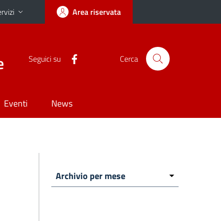
rvizi
Area riservata
e
Seguici su
Cerca
Eventi
News