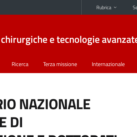
Rubrica
Se
chirurgiche e tecnologie avanzat
Ricerca
Terza missione
Internazionale
RIO NAZIONALE
E DI