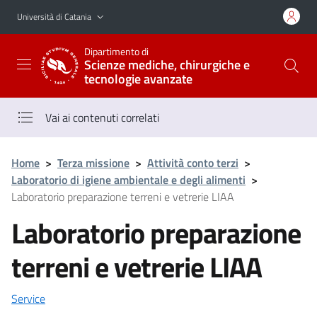
Vai al contenuto principale
Vai al menu di navigazione
Università di Catania
Dipartimento di
Scienze mediche, chirurgiche e
tecnologie avanzate
Vai ai contenuti correlati
Home
>
Terza missione
>
Attività conto terzi
>
Laboratorio di igiene ambientale e degli alimenti
>
Laboratorio preparazione terreni e vetrerie LIAA
Laboratorio preparazione
terreni e vetrerie LIAA
Service