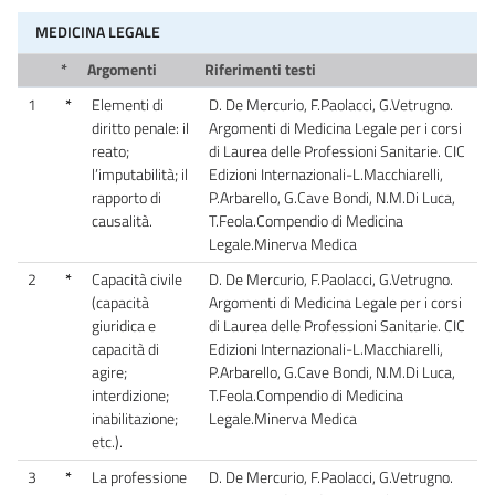
MEDICINA LEGALE
*
Argomenti
Riferimenti testi
1
*
Elementi di
D. De Mercurio, F.Paolacci, G.Vetrugno.
diritto penale: il
Argomenti di Medicina Legale per i corsi
reato;
di Laurea delle Professioni Sanitarie. CIC
l’imputabilità; il
Edizioni Internazionali-L.Macchiarelli,
rapporto di
P.Arbarello, G.Cave Bondi, N.M.Di Luca,
causalità.
T.Feola.Compendio di Medicina
Legale.Minerva Medica
2
*
Capacità civile
D. De Mercurio, F.Paolacci, G.Vetrugno.
(capacità
Argomenti di Medicina Legale per i corsi
giuridica e
di Laurea delle Professioni Sanitarie. CIC
capacità di
Edizioni Internazionali-L.Macchiarelli,
agire;
P.Arbarello, G.Cave Bondi, N.M.Di Luca,
interdizione;
T.Feola.Compendio di Medicina
inabilitazione;
Legale.Minerva Medica
etc.).
3
*
La professione
D. De Mercurio, F.Paolacci, G.Vetrugno.