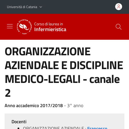
Vai al contenuto principale
Vai al menu di navigazione
Università di Catania
Corso di laurea in
Infermieristica
ORGANIZZAZIONE
AZIENDALE E DISCIPLINE
MEDICO-LEGALI - canale
2
Anno accademico 2017/2018
- 3° anno
Docenti
ORGANIZZAZIONE AZIENDALE :
Francesco