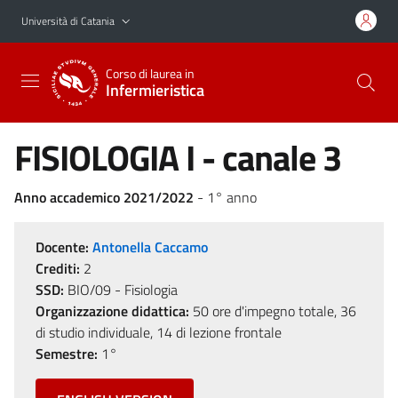
Vai al contenuto principale
Vai al menu di navigazione
Università di Catania
Corso di laurea in
Infermieristica
FISIOLOGIA I - canale 3
Anno accademico 2021/2022
- 1° anno
Docente:
Antonella Caccamo
Crediti:
2
SSD:
BIO/09 - Fisiologia
Organizzazione didattica:
50 ore d'impegno totale, 36
di studio individuale, 14 di lezione frontale
Semestre:
1°