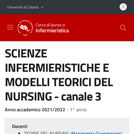
Vai al contenuto principale
Vai al menu di navigazione
Università di Catania
Corso di laurea in
Infermieristica
SCIENZE
INFERMIERISTICHE E
MODELLI TEORICI DEL
NURSING - canale 3
Anno accademico 2021/2022
- 1° anno
Docenti
TEORIE DEL NURSING:
Mariangela Giummarresi