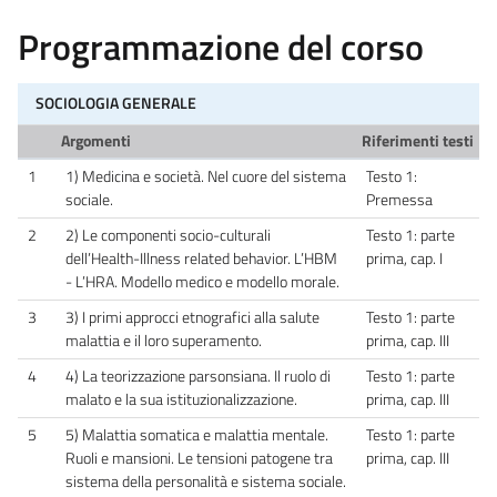
Programmazione del corso
SOCIOLOGIA GENERALE
Argomenti
Riferimenti testi
1
1) Medicina e società. Nel cuore del sistema
Testo 1:
sociale.
Premessa
2
2) Le componenti socio-culturali
Testo 1: parte
dell’Health-Illness related behavior. L’HBM
prima, cap. I
- L’HRA. Modello medico e modello morale.
3
3) I primi approcci etnografici alla salute
Testo 1: parte
malattia e il loro superamento.
prima, cap. III
4
4) La teorizzazione parsonsiana. Il ruolo di
Testo 1: parte
malato e la sua istituzionalizzazione.
prima, cap. III
5
5) Malattia somatica e malattia mentale.
Testo 1: parte
Ruoli e mansioni. Le tensioni patogene tra
prima, cap. III
sistema della personalità e sistema sociale.