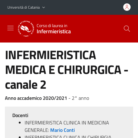
Vai al contenuto principale
Vai al menu di navigazione
Università di Catania
Corso di laurea in
Infermieristica
INFERMIERISTICA
MEDICA E CHIRURGICA -
canale 2
Anno accademico 2020/2021
- 2° anno
Docenti
INFERMIERISTICA CLINICA IN MEDICINA
GENERALE:
Mario Conti
INFERMIERISTICA CLINICA IN CHIRURGIA