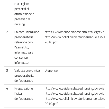
chirurgico:
percorsi di
ammissione e
processo di
nursing
2
La comunicazione
https://www.quotidianosanita.it/allegati/all
preoperatoria:
http://www.policlinicovittorioemanuele.it/si
relazione con
2010.pdf
l'assistito,
informativa e
consenso
informato
3
Valutazione clinica
Dispense
preoperatoria
dell'operando
4
Preparazione
http://www.evidencebasednursing.it/revision
fisica
http://www.evidencebasednursing.it/revision
dell'operando
http://www.policlinicovittorioemanuele.it/si
2010.pdf