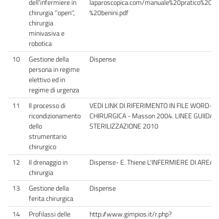
dell'infermiere in
laparoscopica.com/manuale%20pratico%20di
chirurgia ''open'',
%20benini.pdf
chirurgia
minivasiva e
robotica
10
Gestione della
Dispense
persona in regime
elettivo ed in
regime di urgenza
11
Il processo di
VEDI LINK DI RIFERIMENTO IN FILE WORD- E.
ricondizionamento
CHIRURGICA - Masson 2004. LINEE GUIIDA IS
dello
STERILIZZAZIONE 2010
strumentario
chirurgico
12
Il drenaggio in
Dispense- E. Thiene L'INFERMIERE DI AREA
chirurgia
13
Gestione della
Dispense
ferita chirurgica
14
Profilassi delle
http://www.gimpios.it/r.php?