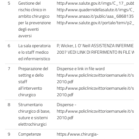
5
Gestione del
http://www.salute.gov.it/imgs/C_17_pubblic
rischio clinico in
http://www.quadernidellasalute.it/imgs/C_1
ambito chirurgico
http://www.anaao.it/public/aaa_6868135_
per la prevenzione
http://www.salute.gov.it/portale/temi/p2_6
degli eventi
avversi
6
La sala operatoria
P, Wicker, J. O' Neill ASSISTENZA INFERMIE
e lo staff medico
2007 VEDI LINK DI RIFERIMENTO IN FILE W
ed infermieristico
7
Preparazione del
Dispense e link in file word
setting e dello
http://www.policlinicovittorioemanuele.it/si
staff
2010.pdf
all'intervento
http://www.policlinicovittorioemanuele.it/si
chirurgico
2010.pdf
8
Strumentario
Dispense -
chirurgico di base,
http://www.policlinicovittorioemanuele.it/si
suture e sistemi
2010.pdf
elettrochirurgici
9
Competenze
https://www.chirurgia-