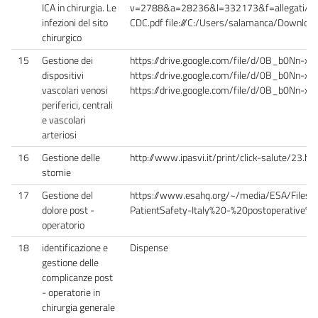
ICA in chirurgia. Le
v=2788&a=28236&l=332173&f=allegati/0
infezioni del sito
CDC.pdf file:///C:/Users/salamanca/Downlo
chirurgico
15
Gestione dei
https://drive.google.com/file/d/0B_b0Nn-
dispositivi
https://drive.google.com/file/d/0B_b0Nn
vascolari venosi
https://drive.google.com/file/d/0B_b0Nn-
periferici, centrali
e vascolari
arteriosi
16
Gestione delle
http://www.ipasvi.it/print/click-salute/23.h
stomie
17
Gestione del
https://www.esahq.org/~/media/ESA/Files/
dolore post -
PatientSafety-Italy%20-%20postoperative%2
operatorio
18
identificazione e
Dispense
gestione delle
complicanze post
- operatorie in
chirurgia generale