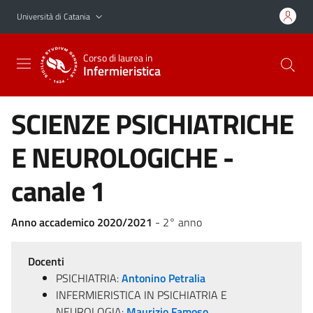
Vai al contenuto principale
Vai al menu di navigazione
Università di Catania
Corso di laurea in
Infermieristica
SCIENZE PSICHIATRICHE
E NEUROLOGICHE -
canale 1
Anno accademico 2020/2021
- 2° anno
Docenti
PSICHIATRIA:
Antonino Petralia
INFERMIERISTICA IN PSICHIATRIA E
NEUROLOGIA:
Maurizio Famoso