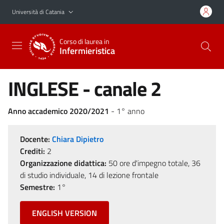
Vai al contenuto principale
Vai al menu di navigazione
Università di Catania
Corso di laurea in
Infermieristica
INGLESE - canale 2
Anno accademico 2020/2021
- 1° anno
Docente:
Chiara Dipietro
Crediti:
2
Organizzazione didattica:
50 ore d'impegno totale, 36
di studio individuale, 14 di lezione frontale
Semestre:
1°
ENGLISH VERSION