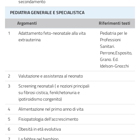
secondamento
PEDIATRIA GENERALE E SPECIALISTICA
Argomenti
Riferimenti testi
1
Adattamento feto-neonatale alla vita
Pediatria per le
extrauterina
Professioni
Sanitari.
Perrone,Esposito,
Grano. Ed.
Idelson-Gnocchi
2
Valutazione e assistenza al neonato
3
Screening neonatali ( e nozioni principali
su fibrosi cistica, fenilchetonuria e
ipotiroidismo congenito)
4
Alimentazione nel primo anno di vita
5
Fisiopatologia dell'accrescimento
6
Obesità in età evolutiva
7
La febbre nel bambino