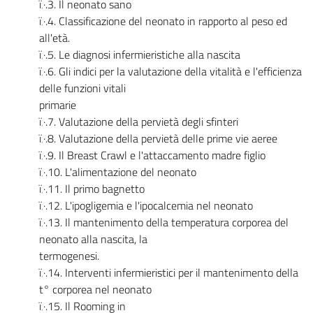
ï‚·.3. Il neonato sano
ï‚·.4. Classificazione del neonato in rapporto al peso ed
all'età.
ï‚·.5. Le diagnosi infermieristiche alla nascita
ï‚·.6. Gli indici per la valutazione della vitalità e l'efficienza
delle funzioni vitali
primarie
ï‚·.7. Valutazione della pervietà degli sfinteri
ï‚·.8. Valutazione della pervietà delle prime vie aeree
ï‚·.9. Il Breast Crawl e l'attaccamento madre figlio
ï‚·.10. L'alimentazione del neonato
ï‚·.11. Il primo bagnetto
ï‚·.12. L'ipogligemia e l'ipocalcemia nel neonato
ï‚·.13. Il mantenimento della temperatura corporea del
neonato alla nascita, la
termogenesi.
ï‚·.14. Interventi infermieristici per il mantenimento della
t° corporea nel neonato
ï‚·.15. Il Rooming in