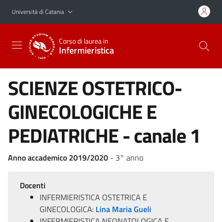
Vai al contenuto principale
Vai al menu di navigazione
Università di Catania
Corso di laurea in
Infermieristica
SCIENZE OSTETRICO-
GINECOLOGICHE E
PEDIATRICHE - canale 1
Anno accademico 2019/2020
- 3° anno
Docenti
INFERMIERISTICA OSTETRICA E
GINECOLOGICA:
Lina Maria Gueli
INFERMIERISTICA NEONATOLOGICA E