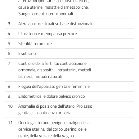
alterazioni ipofisarie, da cause ovariche,
cause uterine, malattie dismetaboliche.
Sanguinamenti uterini anomali
3
Alerazioni mestruali su base disfunzionale
4
Climaterio e menopausa precoce
5
Sterilità femminile
6
Irsutismo
7
Controllo della fertilità: contraccezione
ormonale, dispositivi intrauterini, metodi
barriera, metodi naturali
8
Flogosi dell'apparato genitale femminile
9
Endometriosi e dolore pelvico cronico
10
Anomalie di posizione dell'utero. Prolasso
genitale. Incontinenza urinaria
11
Oncologia: tumori benigni e maligni della
cervice uterina, del corpo uterino, delle
ovaie, della vulva e della vagina