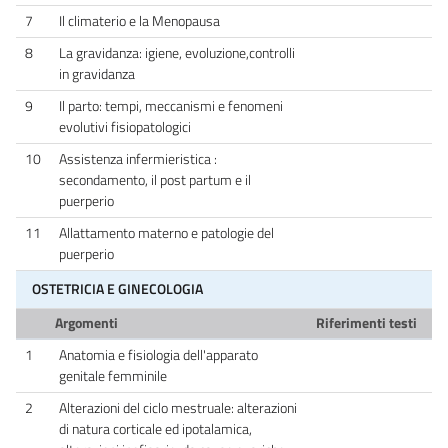
7
Il climaterio e la Menopausa
8
La gravidanza: igiene, evoluzione,controlli
in gravidanza
9
Il parto: tempi, meccanismi e fenomeni
evolutivi fisiopatologici
10
Assistenza infermieristica :
secondamento, il post partum e il
puerperio
11
Allattamento materno e patologie del
puerperio
OSTETRICIA E GINECOLOGIA
Argomenti
Riferimenti testi
1
Anatomia e fisiologia dell'apparato
genitale femminile
2
Alterazioni del ciclo mestruale: alterazioni
di natura corticale ed ipotalamica,