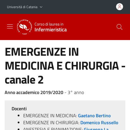
Vai al contenuto principale
Vai al menu di navigazione
Università di Catania
Corso di laurea in
Infermieristica
EMERGENZE IN
MEDICINA E CHIRURGIA -
canale 2
Anno accademico 2019/2020
- 3° anno
Docenti
EMERGENZE IN MEDICINA:
Gaetano Bertino
EMERGENZE IN CHIRURGIA:
Domenico Russello
ANESTESIA E RIANIMAZIONE:
Giuseppa La