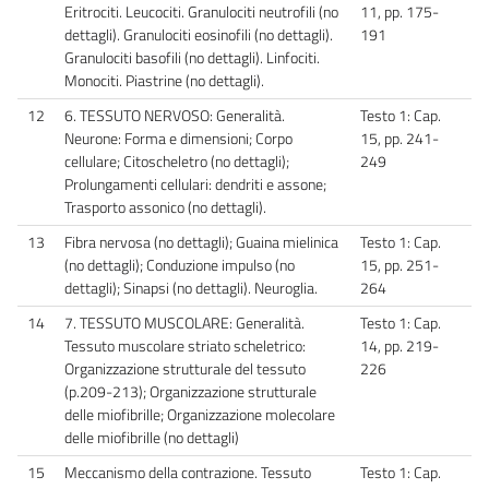
Eritrociti. Leucociti. Granulociti neutrofili (no
11, pp. 175-
dettagli). Granulociti eosinofili (no dettagli).
191
Granulociti basofili (no dettagli). Linfociti.
Monociti. Piastrine (no dettagli).
12
6. TESSUTO NERVOSO: Generalità.
Testo 1: Cap.
Neurone: Forma e dimensioni; Corpo
15, pp. 241-
cellulare; Citoscheletro (no dettagli);
249
Prolungamenti cellulari: dendriti e assone;
Trasporto assonico (no dettagli).
13
Fibra nervosa (no dettagli); Guaina mielinica
Testo 1: Cap.
(no dettagli); Conduzione impulso (no
15, pp. 251-
dettagli); Sinapsi (no dettagli). Neuroglia.
264
14
7. TESSUTO MUSCOLARE: Generalità.
Testo 1: Cap.
Tessuto muscolare striato scheletrico:
14, pp. 219-
Organizzazione strutturale del tessuto
226
(p.209-213); Organizzazione strutturale
delle miofibrille; Organizzazione molecolare
delle miofibrille (no dettagli)
15
Meccanismo della contrazione. Tessuto
Testo 1: Cap.