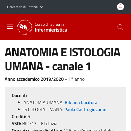
Vai al contenuto principale
Vai al menu di navigazione
Università di Catania
Corso di laurea in
Infermieristica
ANATOMIA E ISTOLOGIA
UMANA - canale 1
Anno accademico 2019/2020
- 1° anno
Docenti
ANATOMIA UMANA:
Bibiana Lucifora
ISTOLOGIA UMANA:
Paola Castrogiovanni
Crediti:
5
SSD:
BIO/17 - Istologia
Organizzazione didattica:
125 ore d'impegno totale,