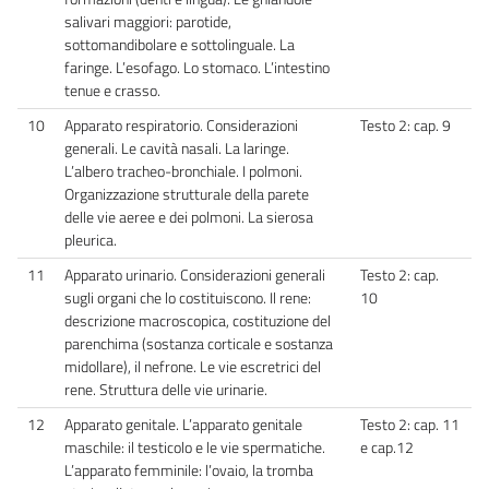
salivari maggiori: parotide,
sottomandibolare e sottolinguale. La
faringe. L’esofago. Lo stomaco. L’intestino
tenue e crasso.
10
Apparato respiratorio. Considerazioni
Testo 2: cap. 9
generali. Le cavità nasali. La laringe.
L’albero tracheo-bronchiale. I polmoni.
Organizzazione strutturale della parete
delle vie aeree e dei polmoni. La sierosa
pleurica.
11
Apparato urinario. Considerazioni generali
Testo 2: cap.
sugli organi che lo costituiscono. Il rene:
10
descrizione macroscopica, costituzione del
parenchima (sostanza corticale e sostanza
midollare), il nefrone. Le vie escretrici del
rene. Struttura delle vie urinarie.
12
Apparato genitale. L’apparato genitale
Testo 2: cap. 11
maschile: il testicolo e le vie spermatiche.
e cap.12
L’apparato femminile: l’ovaio, la tromba