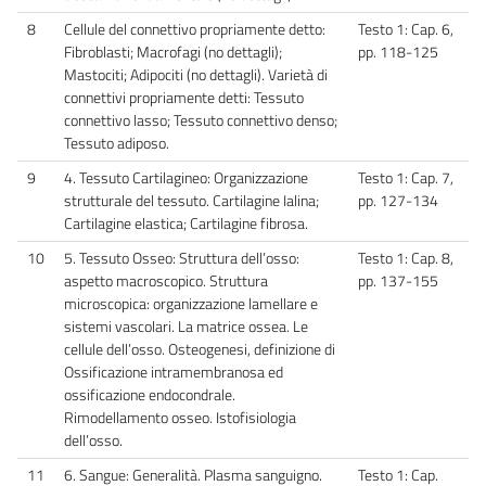
8
Cellule del connettivo propriamente detto:
Testo 1: Cap. 6,
Fibroblasti; Macrofagi (no dettagli);
pp. 118-125
Mastociti; Adipociti (no dettagli). Varietà di
connettivi propriamente detti: Tessuto
connettivo lasso; Tessuto connettivo denso;
Tessuto adiposo.
9
4. Tessuto Cartilagineo: Organizzazione
Testo 1: Cap. 7,
strutturale del tessuto. Cartilagine Ialina;
pp. 127-134
Cartilagine elastica; Cartilagine fibrosa.
10
5. Tessuto Osseo: Struttura dell’osso:
Testo 1: Cap. 8,
aspetto macroscopico. Struttura
pp. 137-155
microscopica: organizzazione lamellare e
sistemi vascolari. La matrice ossea. Le
cellule dell’osso. Osteogenesi, definizione di
Ossificazione intramembranosa ed
ossificazione endocondrale.
Rimodellamento osseo. Istofisiologia
dell’osso.
11
6. Sangue: Generalità. Plasma sanguigno.
Testo 1: Cap.