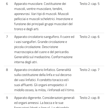
6
Apparato muscolare. Costituzione dei
Testo 2: cap. 5
muscoli, ventre muscolare, tendini,
aponevrosi. Vari tipi di muscoli. Muscoli
pellicciai e muscoli scheletrici. Inserzione e
funzione dei principali gruppi muscolari del
tronco e degli arti.
7
Apparato circolatorio sanguifero. Il cuore ed
Testo 2: cap. 6
i vasi sanguiferi. Grande circolazione e
piccola circolazione. Descrizione
macroscopica del cuore e del pericardio.
Generalità sul mediastino. Conformazione
interna degli atri.
8
Apparato circolatorio linfatico. Generalità
Testo 2: cap. 7
sulla costituzione della linfa e sul decorso
dei vasi linfatici. Il condotto toracico ed i
suoi affluenti. Gli organi emopoietici: il
midollo osseo, la milza, i linfonodi ed il timo.
9
Apparato digerente. Considerazioni generali
Testo 2: cap. 8
ed organi annessi. La bocca e le sue
formazioni (denti e lingua). Le ghiandole