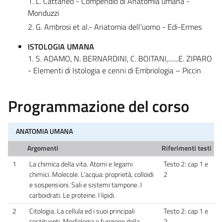
1. L. Cattaneo - Compendio di Anatomia umana -
Monduzzi
2. G. Ambrosi et al.- Anatomia dell’uomo - Edi-Ermes
ISTOLOGIA UMANA
1. S. ADAMO, N. BERNARDINI, C. BOITANI,.......E. ZIPARO
- Elementi di Istologia e cenni di Embriologia – Piccin
Programmazione del corso
ANATOMIA UMANA
Argomenti
Riferimenti testi
1
La chimica della vita. Atomi e legami
Testo 2: cap 1 e
chimici. Molecole. L’acqua: proprietà, colloidi
2
e sospensioni. Sali e sistemi tampone. I
carboidrati. Le proteine. I lipidi.
2
Citologia. La cellula ed i suoi principali
Testo 2: cap 1 e
costituenti. Morfologia e funzione della
2