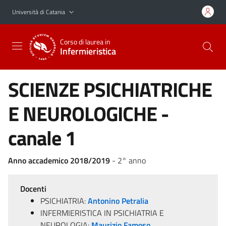
Vai al contenuto principale
Vai al menu di navigazione
Università di Catania
Corso di laurea in
Infermieristica
SCIENZE PSICHIATRICHE
E NEUROLOGICHE -
canale 1
Anno accademico 2018/2019
- 2° anno
Docenti
PSICHIATRIA:
Antonino Petralia
INFERMIERISTICA IN PSICHIATRIA E
NEUROLOGIA:
Maurizio Famoso