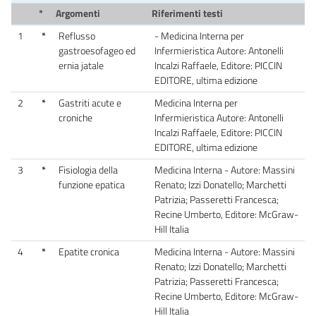
*
Argomenti
Riferimenti testi
1
*
Reflusso
- Medicina Interna per
gastroesofageo ed
Infermieristica Autore: Antonelli
ernia jatale
Incalzi Raffaele, Editore: PICCIN
EDITORE, ultima edizione
2
*
Gastriti acute e
Medicina Interna per
croniche
Infermieristica Autore: Antonelli
Incalzi Raffaele, Editore: PICCIN
EDITORE, ultima edizione
3
*
Fisiologia della
Medicina Interna - Autore: Massini
funzione epatica
Renato; Izzi Donatello; Marchetti
Patrizia; Passeretti Francesca;
Recine Umberto, Editore: McGraw-
Hill Italia
4
*
Epatite cronica
Medicina Interna - Autore: Massini
Renato; Izzi Donatello; Marchetti
Patrizia; Passeretti Francesca;
Recine Umberto, Editore: McGraw-
Hill Italia