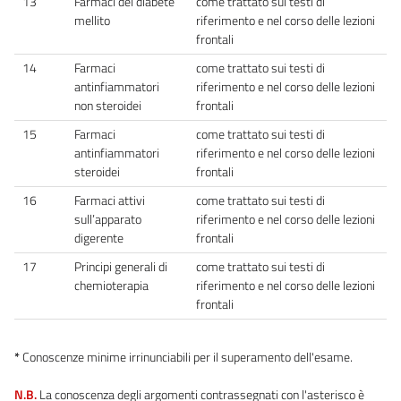
13
Farmaci del diabete
come trattato sui testi di
mellito
riferimento e nel corso delle lezioni
frontali
14
Farmaci
come trattato sui testi di
antinfiammatori
riferimento e nel corso delle lezioni
non steroidei
frontali
15
Farmaci
come trattato sui testi di
antinfiammatori
riferimento e nel corso delle lezioni
steroidei
frontali
16
Farmaci attivi
come trattato sui testi di
sull’apparato
riferimento e nel corso delle lezioni
digerente
frontali
17
Principi generali di
come trattato sui testi di
chemioterapia
riferimento e nel corso delle lezioni
frontali
*
Conoscenze minime irrinunciabili per il superamento dell'esame.
N.B.
La conoscenza degli argomenti contrassegnati con l'asterisco è