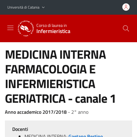
Vai al contenuto principale
Vai al menu di navigazione
Università di Catania
Corso di laurea in
Infermieristica
MEDICINA INTERNA
FARMACOLOGIA E
INFERMIERISTICA
GERIATRICA - canale 1
Anno accademico 2017/2018
- 2° anno
Docenti
MEDICINA INTERNA:
Gaetano Bertino