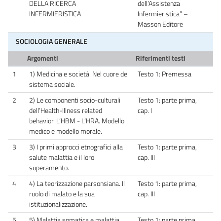
DELLA RICERCA
dell’Assistenza
INFERMIERISTICA
Infermieristica” –
Masson Editore
SOCIOLOGIA GENERALE
Argomenti
Riferimenti testi
1
1) Medicina e società. Nel cuore del
Testo 1: Premessa
sistema sociale.
2
2) Le componenti socio-culturali
Testo 1: parte prima,
dell’Health-Illness related
cap. I
behavior. L’HBM - L’HRA. Modello
medico e modello morale.
3
3) I primi approcci etnografici alla
Testo 1: parte prima,
salute malattia e il loro
cap. III
superamento.
4
4) La teorizzazione parsonsiana. Il
Testo 1: parte prima,
ruolo di malato e la sua
cap. III
istituzionalizzazione.
5
5) Malattia somatica e malattia
Testo 1: parte prima,