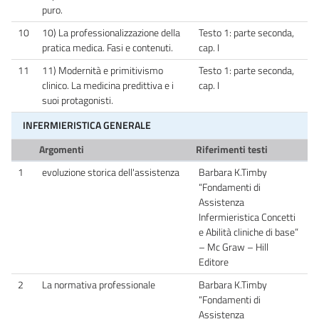
puro.
10
10) La professionalizzazione della
Testo 1: parte seconda,
pratica medica. Fasi e contenuti.
cap. I
11
11) Modernità e primitivismo
Testo 1: parte seconda,
clinico. La medicina predittiva e i
cap. I
suoi protagonisti.
INFERMIERISTICA GENERALE
Argomenti
Riferimenti testi
1
evoluzione storica dell'assistenza
Barbara K.Timby
“Fondamenti di
Assistenza
Infermieristica Concetti
e Abilità cliniche di base”
– Mc Graw – Hill
Editore
2
La normativa professionale
Barbara K.Timby
“Fondamenti di
Assistenza