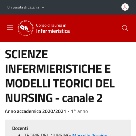
Vai al contenuto principale
Vai al menu di navigazione
Università di Catania
Corso di laurea in
Infermieristica
SCIENZE
INFERMIERISTICHE E
MODELLI TEORICI DEL
NURSING - canale 2
Anno accademico 2020/2021
- 1° anno
Docenti
TEORIE DEL NURSING:
Marcello Pezzino