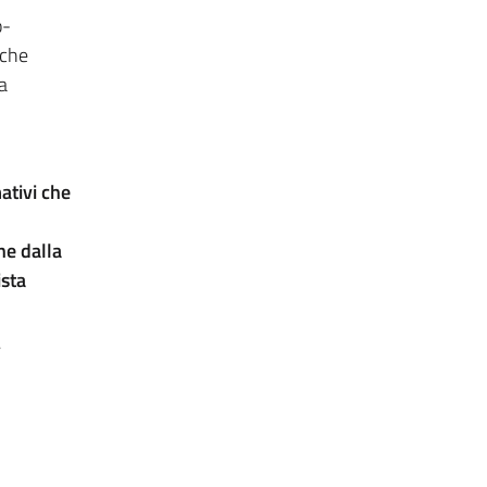
o-
iche
a
ativi che
ne dalla
ista
,