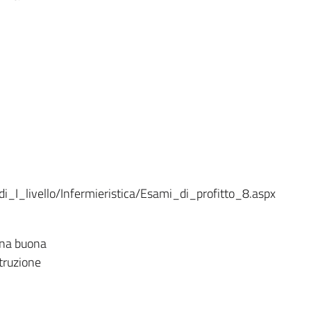
_I_livello/Infermieristica/Esami_di_profitto_8.aspx
 una buona
struzione