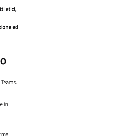
i etici,
uzione ed
to
t Teams.
e in
orma