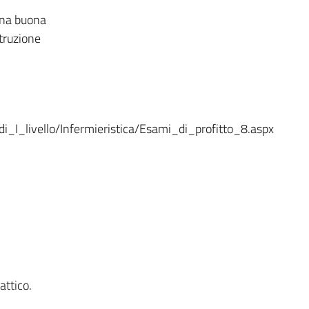
 una buona
struzione
_I_livello/Infermieristica/Esami_di_profitto_8.aspx
attico.