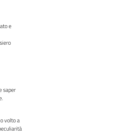
zato e
siero
 e saper
e.
o volto a
eculiarità