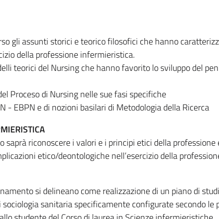
so gli assunti storici e teorico filosofici che hanno caratteriz
cizio della professione infermieristica.
elli teorici del Nursing che hanno favorito lo sviluppo del pen
del Proceso di Nursing nelle sue fasi specifiche
BN - EBPN e di nozioni basilari di Metodologia della Ricerca
MIERISTICA
 saprà riconoscere i valori e i principi etici della professione
plicazioni etico/deontologiche nell’esercizio della profession
segnamento si delineano come realizzazione di un piano di studi
 sociologia sanitaria specificamente configurate secondo le p
allo studente del Corso di laurea in Scienze infermieristiche.