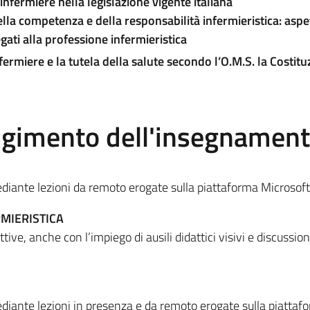
l’infermiere nella legislazione vigente italiana
la competenza e della responsabilità infermieristica: aspett
egati alla professione infermieristica
fermiere e la tutela della salute secondo l’O.M.S. la Costit
olgimento dell'insegnamen
iante lezioni da remoto erogate sulla piattaforma Microsof
MIERISTICA
ttive, anche con l’impiego di ausili didattici visivi e discussion
iante lezioni in presenza e da remoto erogate sulla piattaf