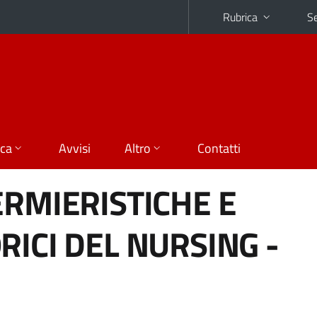
Rubrica
Se
ica
Avvisi
Altro
Contatti
ERMIERISTICHE E
RICI DEL NURSING -