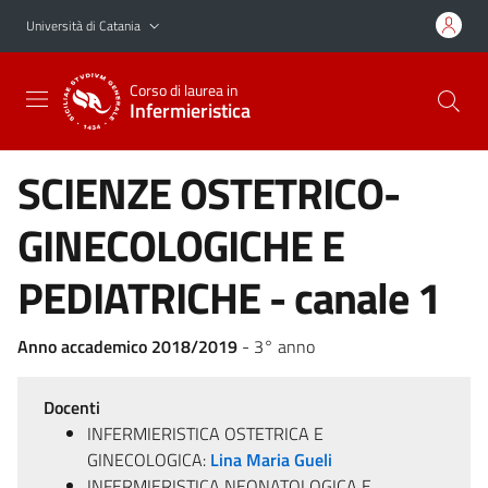
Vai al contenuto principale
Vai al menu di navigazione
Università di Catania
Corso di laurea in
Infermieristica
SCIENZE OSTETRICO-
GINECOLOGICHE E
PEDIATRICHE - canale 1
Anno accademico 2018/2019
- 3° anno
Docenti
INFERMIERISTICA OSTETRICA E
GINECOLOGICA:
Lina Maria Gueli
INFERMIERISTICA NEONATOLOGICA E