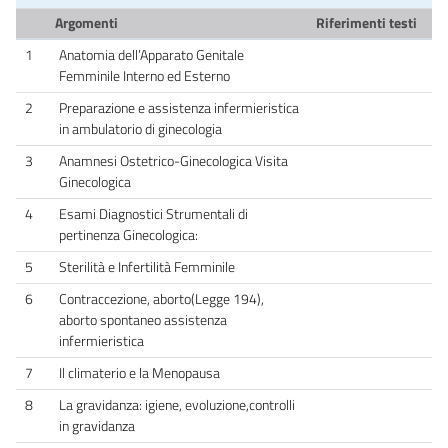
Argomenti
Riferimenti testi
1
Anatomia dell’Apparato Genitale
Femminile Interno ed Esterno
2
Preparazione e assistenza infermieristica
in ambulatorio di ginecologia
3
Anamnesi Ostetrico-Ginecologica Visita
Ginecologica
4
Esami Diagnostici Strumentali di
pertinenza Ginecologica:
5
Sterilità e Infertilità Femminile
6
Contraccezione, aborto(Legge 194),
aborto spontaneo assistenza
infermieristica
7
Il climaterio e la Menopausa
8
La gravidanza: igiene, evoluzione,controlli
in gravidanza