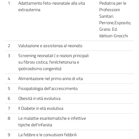
1
Adattamento feto-neonatale alla vita
Pediatria per le
extrauterina
Professioni
Sanitari.
Perrone,Esposito,
Grano. Ed.
Idelson-Gnocchi
2
Valutazione e assistenza al neonato
3
Screening neonatali ( e nozioni principali
su fibrosi cistica, fenilchetonuria e
ipotiroidismo congenito)
4
Alimentazione nel primo anno di vita
5
Fisiopatologia dell'accrescimento
6
Obesità in età evolutiva
7
Il Diabete in età evolutiva
8
Le malattie esantematiche e infettive
tipiche dell'infanzia
9
La febbre e le convulsioni febbrili