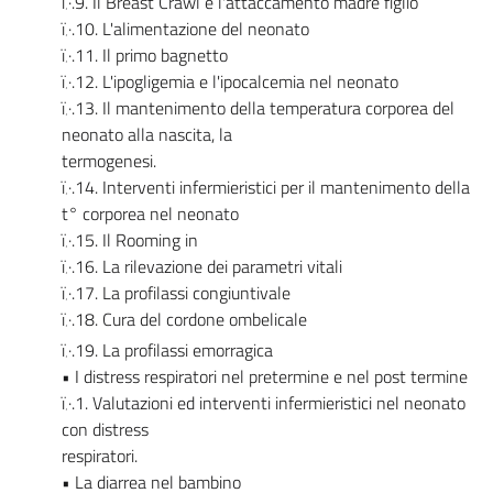
ï‚·.9. Il Breast Crawl e l'attaccamento madre figlio
ï‚·.10. L'alimentazione del neonato
ï‚·.11. Il primo bagnetto
ï‚·.12. L'ipogligemia e l'ipocalcemia nel neonato
ï‚·.13. Il mantenimento della temperatura corporea del
neonato alla nascita, la
termogenesi.
ï‚·.14. Interventi infermieristici per il mantenimento della
t° corporea nel neonato
ï‚·.15. Il Rooming in
ï‚·.16. La rilevazione dei parametri vitali
ï‚·.17. La profilassi congiuntivale
ï‚·.18. Cura del cordone ombelicale
ï‚·.19. La profilassi emorragica
• I distress respiratori nel pretermine e nel post termine
ï‚·.1. Valutazioni ed interventi infermieristici nel neonato
con distress
respiratori.
• La diarrea nel bambino