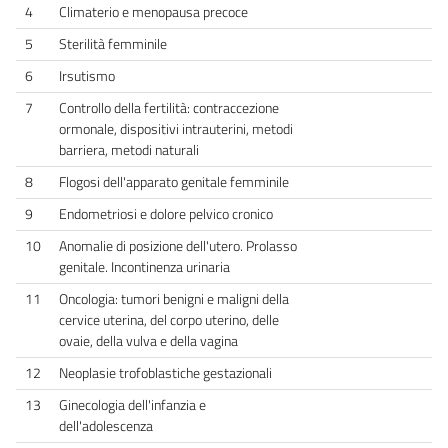
4
Climaterio e menopausa precoce
5
Sterilità femminile
6
Irsutismo
7
Controllo della fertilità: contraccezione
ormonale, dispositivi intrauterini, metodi
barriera, metodi naturali
8
Flogosi dell'apparato genitale femminile
9
Endometriosi e dolore pelvico cronico
10
Anomalie di posizione dell'utero. Prolasso
genitale. Incontinenza urinaria
11
Oncologia: tumori benigni e maligni della
cervice uterina, del corpo uterino, delle
ovaie, della vulva e della vagina
12
Neoplasie trofoblastiche gestazionali
13
Ginecologia dell'infanzia e
dell'adolescenza