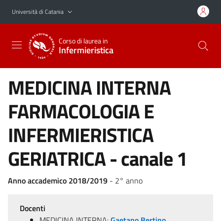
Vai al contenuto principale
Vai al menu di navigazione
Università di Catania
Corso di laurea in
Infermieristica
MEDICINA INTERNA
FARMACOLOGIA E
INFERMIERISTICA
GERIATRICA - canale 1
Anno accademico 2018/2019
- 2° anno
Docenti
MEDICINA INTERNA:
Gaetano Bertino