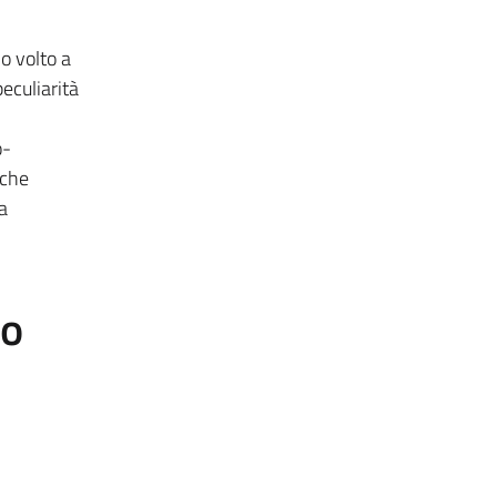
o volto a
eculiarità
o-
iche
a
to