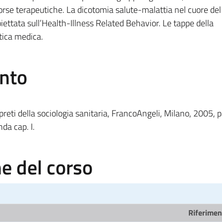
isorse terapeutiche. La dicotomia salute-malattia nel cuore de
roiettata sull’Health-Illness Related Behavior. Le tappe della
tica medica.
ento
preti della sociologia sanitaria, FrancoAngeli, Milano, 2005, 
nda cap. I.
 del corso
Riferiment