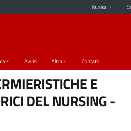
Rubrica
Se
ica
Avvisi
Altro
Contatti
ERMIERISTICHE E
RICI DEL NURSING -