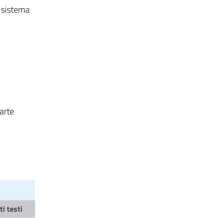
l sistema
parte
i testi