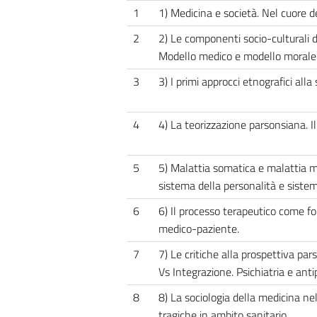
1
1) Medicina e società. Nel cuore d
2
2) Le componenti socio-culturali d
Modello medico e modello morale
3
3) I primi approcci etnografici all
4
4) La teorizzazione parsonsiana. Il
5
5) Malattia somatica e malattia m
sistema della personalità e sistem
6
6) Il processo terapeutico come fo
medico-paziente.
7
7) Le critiche alla prospettiva p
Vs Integrazione. Psichiatria e antip
8
8) La sociologia della medicina nel 
tragiche in ambito sanitario.