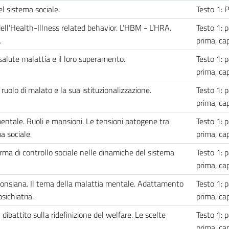
el sistema sociale.
Testo 1:
ell’Health-Illness related behavior. L’HBM - L’HRA.
Testo 1: p
.
prima, cap
a salute malattia e il loro superamento.
Testo 1: p
prima, cap
 ruolo di malato e la sua istituzionalizzazione.
Testo 1: p
prima, cap
entale. Ruoli e mansioni. Le tensioni patogene tra
Testo 1: p
a sociale.
prima, cap
rma di controllo sociale nelle dinamiche del sistema
Testo 1: p
prima, cap
arsonsiana. Il tema della malattia mentale. Adattamento
Testo 1: p
sichiatria.
prima, ca
dibattito sulla ridefinizione del welfare. Le scelte
Testo 1: p
prima, ca