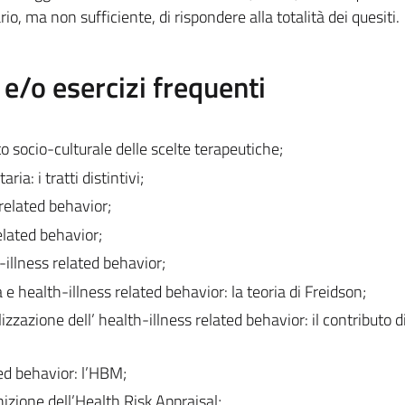
io, ma non sufficiente, di rispondere alla totalità dei quesiti.
/o esercizi frequenti
 socio-culturale delle scelte terapeutiche;
ia: i tratti distintivi;
 related behavior;
elated behavior;
-illness related behavior;
 e health-illness related behavior: la teoria di Freidson;
alizzazione dell’ health-illness related behavior: il contributo d
ted behavior: l’HBM;
inizione dell’Health Risk Appraisal;