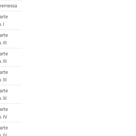
 Premessa
arte
. I
arte
. III
arte
. III
arte
. III
arte
. III
arte
p. IV
arte
p. IV