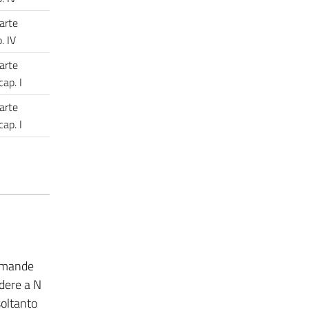
arte
p. IV
arte
cap. I
arte
cap. I
domande
ndere a N
soltanto