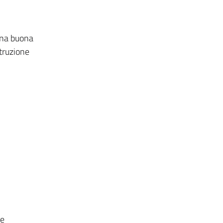
 una buona
struzione
re