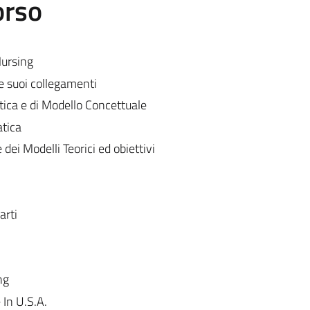
orso
Nursing
 suoi collegamenti
stica e di Modello Concettuale
atica
dei Modelli Teorici ed obiettivi
arti
ng
 In U.S.A.