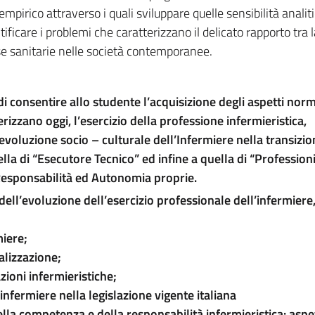
mpirico attraverso i quali sviluppare quelle sensibilità analit
ficare i problemi che caratterizzano il delicato rapporto tra l
se sanitarie nelle società contemporanee.
di consentire allo studente l’acquisizione degli aspetti norm
rizzano oggi, l’esercizio della professione infermieristica,
’evoluzione socio – culturale dell’Infermiere nella transizio
lla di “Esecutore Tecnico” ed infine a quella di “Profession
Responsabilità ed Autonomia proprie.
ell’evoluzione dell’esercizio professionale dell’infermiere
miere;
alizzazione;
azioni infermieristiche;
l’infermiere nella legislazione vigente italiana
la competenza e della responsabilità infermieristica: aspett