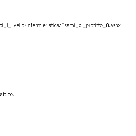
_I_livello/Infermieristica/Esami_di_profitto_8.aspx
attico.