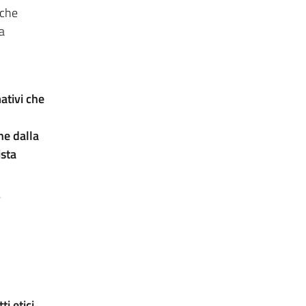
iche
a
ativi che
ne dalla
ista
,
i etici,