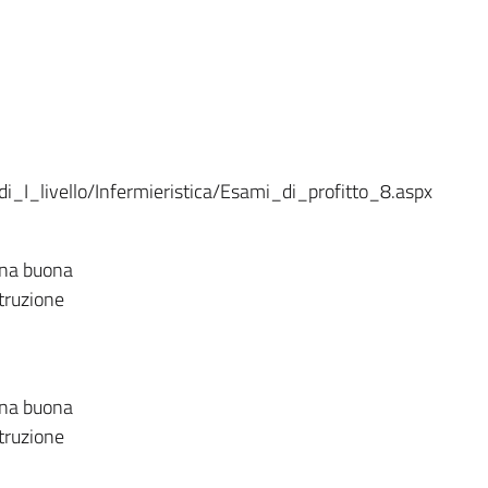
_I_livello/Infermieristica/Esami_di_profitto_8.aspx
 una buona
struzione
 una buona
struzione