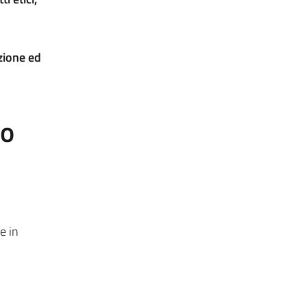
uzione ed
to
e in