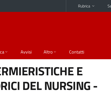
Rubrica
Se
ica
Avvisi
Altro
Contatti
ERMIERISTICHE E
RICI DEL NURSING -