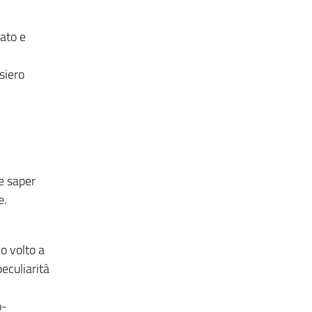
zato e
siero
 e saper
e.
o volto a
eculiarità
o-