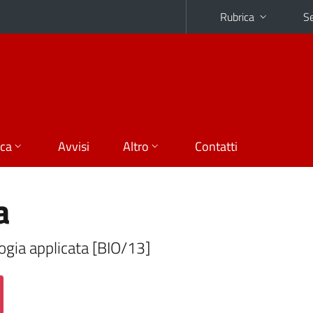
Rubrica
Se
ica
Avvisi
Altro
Contatti
a
ogia applicata [BIO/13]