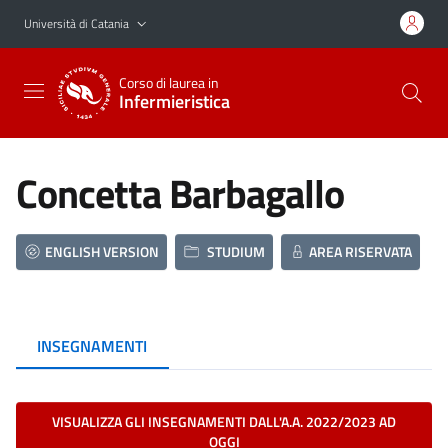
Vai al contenuto principale
Vai al menu di navigazione
Università di Catania
Corso di laurea in
Infermieristica
Concetta Barbagallo
ENGLISH VERSION
STUDIUM
AREA RISERVATA
INSEGNAMENTI
VISUALIZZA GLI INSEGNAMENTI DALL'A.A. 2022/2023 AD
OGGI