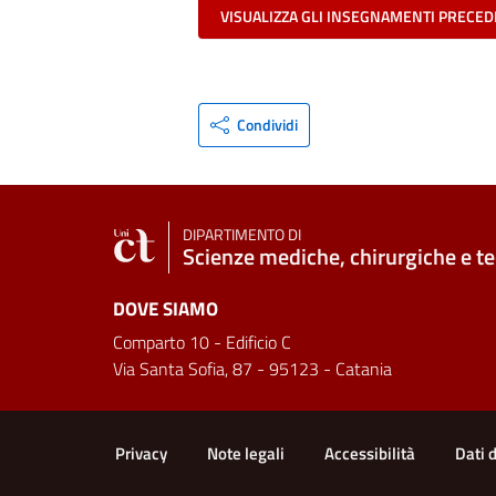
VISUALIZZA GLI INSEGNAMENTI PRECED
Condividi
DIPARTIMENTO DI
Scienze mediche, chirurgiche e t
DOVE SIAMO
Comparto 10 - Edificio C
Via Santa Sofia, 87 - 95123 - Catania
Link e informazioni utili
Privacy
Note legali
Accessibilità
Dati 