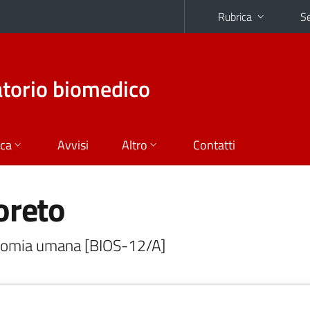
Rubrica
Se
atorio biomedico
ica
Avvisi
Altro
Contatti
oreto
atomia umana [BIOS-12/A]