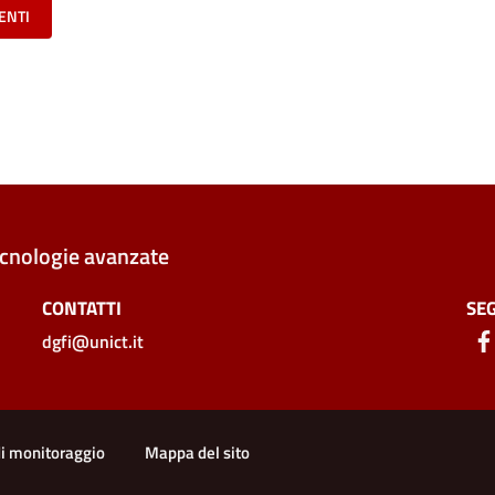
ENTI
ecnologie avanzate
CONTATTI
SEG
dgfi@unict.it
di monitoraggio
Mappa del sito