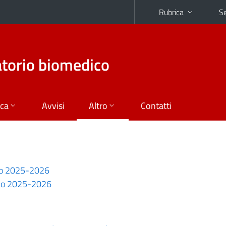
Rubrica
Se
atorio biomedico
ica
Avvisi
Altro
Contatti
no 2025-2026
no 2025-2026