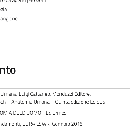
i e da agenti patogeni
gia
arigione
ento
Umana, Luigi Cattaneo. Monduzzi Editore.
tsch – Anatomia Umana – Quinta edizione EdiSES.
ATOMIA DELL' UOMO - EdiErmes
fondamenti, EDRA LSWR, Gennaio 2015