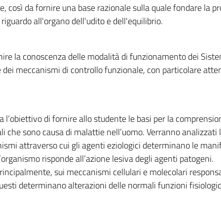
ne, così da fornire una base razionale sulla quale fondare la pr
riguardo all'organo dell'udito e dell'equilibrio.
nire la conoscenza delle modalità di funzionamento dei Sist
 dei meccanismi di controllo funzionale, con particolare atte
a l’obiettivo di fornire allo studente le basi per la comprensio
li che sono causa di malattie nell’uomo. Verranno analizzati 
anismi attraverso cui gli agenti eziologici determinano le mani
organismo risponde all’azione lesiva degli agenti patogeni.
principalmente, sui meccanismi cellulari e molecolari responsab
sti determinano alterazioni delle normali funzioni fisiologic