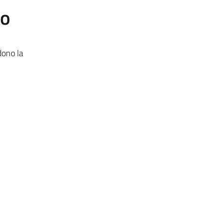
to
dono la