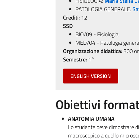
FISIOLOGIA:
Maria Stella C
PATOLOGIA GENERALE:
Sa
Crediti:
12
SSD
BIO/09 - Fisiologia
MED/04 - Patologia genera
Organizzazione didattica:
300 ore
Semestre:
1°
ENGLISH VERSION
Obiettivi format
ANATOMIA UMANA
Lo studente deve dimostrare di
macroscopico a quello microscop