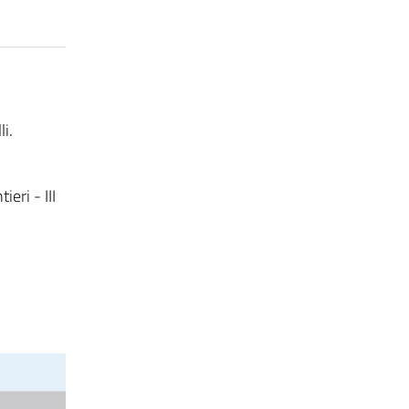
i.
ri - III