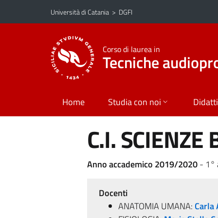
Vai al contenuto principale
Vai al menu di navigazione
Università di Catania
>
DGFI
Corso di laurea in
Tecniche audiopr
Home
Studia con noi
Didatt
C.I. SCIENZE
Anno accademico 2019/2020
- 1°
Docenti
ANATOMIA UMANA:
Carla 