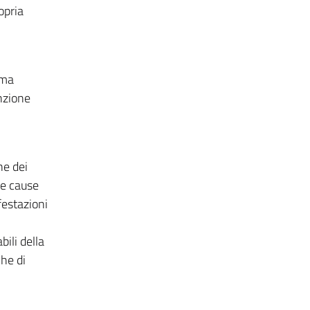
opria
ema
nzione
ne dei
le cause
festazioni
ili della
he di