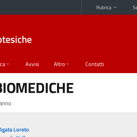
Rubrica
Se
otesiche
ica
Avvisi
Altro
Contatti
 BIOMEDICHE
 anno
Agata Loreto