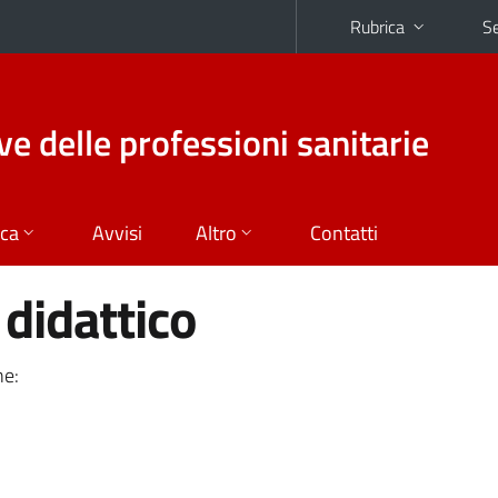
Rubrica
Se
ive delle professioni sanitarie
ica
Avvisi
Altro
Contatti
didattico
ne: