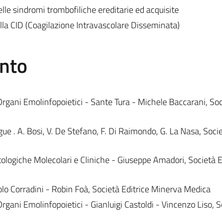
elle sindromi trombofiliche ereditarie ed acquisite
ella CID (Coagilazione Intravascolare Disseminata)
ento
Organi Emolinfopoietici - Sante Tura - Michele Baccarani, So
ue . A. Bosi, V. De Stefano, F. Di Raimondo, G. La Nasa, Soci
ologiche Molecolari e Cliniche - Giuseppe Amadori, Società E
lo Corradini - Robin Foà, Società Editrice Minerva Medica
Organi Emolinfopoietici - Gianluigi Castoldi - Vincenzo Liso, S