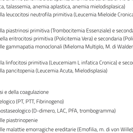
a, talassemia, anemia aplastica, anemia mielodisplasica)
lla leucocitosi neutrofila primitiva (Leucemia Mieloide Cronic
lla piastrinosi primitiva (Trombocitemia Essenziale) e second
lla eritrocitosi primitiva (Policitemia Vera) e secondaria (Poli
delle gammapatia monoclonali (Mieloma Multiplo, M. di Walde
lla linfocitosi primitiva (Leucemiam L infatica Cronica) e sec
ella pancitopenia (Leucemia Acuta, Mielodisplasia)
si e della coagulazione
elogico (PT, PTT, Fibrinogeno)
 emostaseologico (D-dimero, LAC, PFA, trombogramma)
lle piastrinopenie
elle malattie emorragiche ereditarie (Emofilia, m. di von Wille