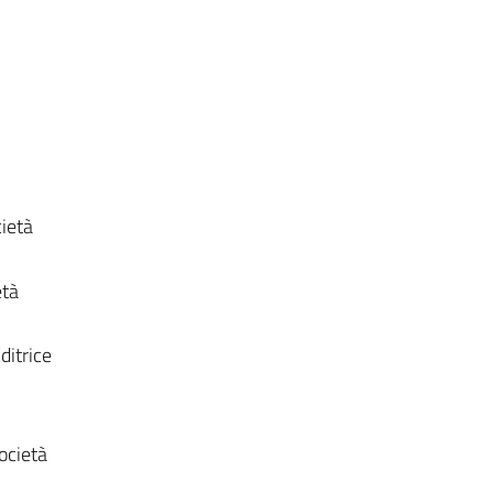
cietà
età
ditrice
ocietà