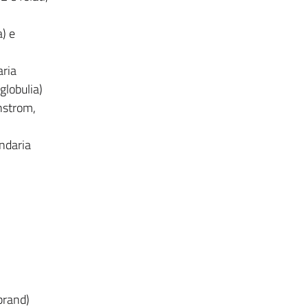
a) e
aria
globulia)
nstrom,
ondaria
brand)