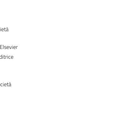
ietà
 Elsevier
itrice
ocietà