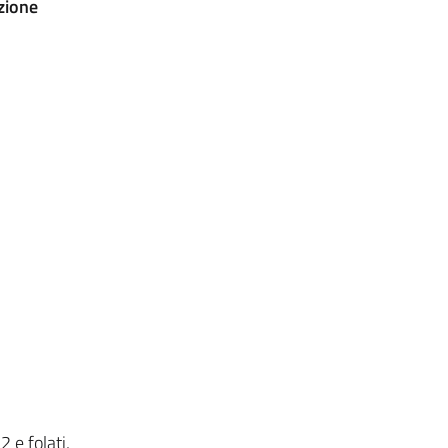
zione
 e folati,