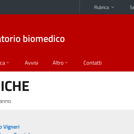
Rubrica
Se
atorio biomedico
ica
Avvisi
Altro
Contatti
NICHE
 anno
o Vigneri