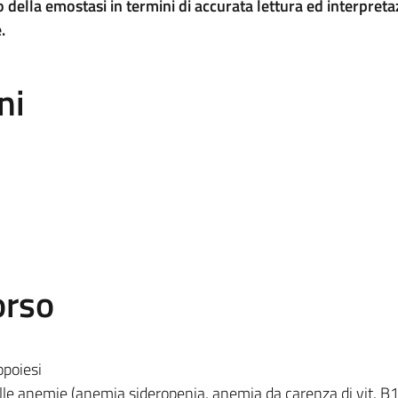
della emostasi in termini di accurata lettura ed interpreta
.
ni
orso
opoiesi
elle anemie (anemia sideropenia, anemia da carenza di vit. B12