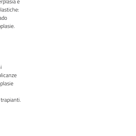
erplasia e
lastiche:
rado
plasie.
i
mplicanze
oplasie
trapianti.