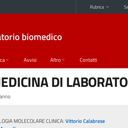
Rubrica
Se
atorio biomedico
ica
Avvisi
Altro
Contatti
MEDICINA DI LABORAT
 anno
OLOGIA MOLECOLARE CLINICA:
Vittorio Calabrese