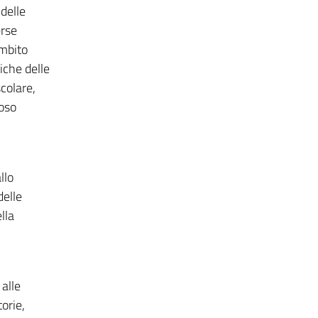
delle
erse
ambito
iche delle
scolare,
voso
llo
delle
lla
alle
orie,