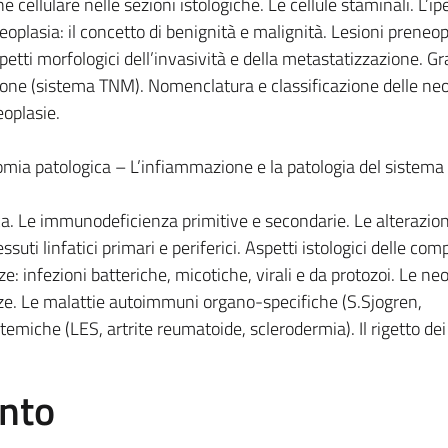
one cellulare nelle sezioni istologiche. Le cellule staminali. L’ip
neoplasia: il concetto di benignità e malignità. Lesioni preneop
spetti morfologici dell’invasività e della metastatizzazione. G
zione (sistema TNM). Nomenclatura e classificazione delle neo
eoplasie.
omia patologica – L’infiammazione e la patologia del sistema
a. Le immunodeficienza primitive e secondarie. Le alterazion
essuti linfatici primari e periferici. Aspetti istologici delle co
: infezioni batteriche, micotiche, virali e da protozoi. Le ne
ze. Le malattie autoimmuni organo-specifiche (S.Sjogren,
emiche (LES, artrite reumatoide, sclerodermia). Il rigetto dei 
ento