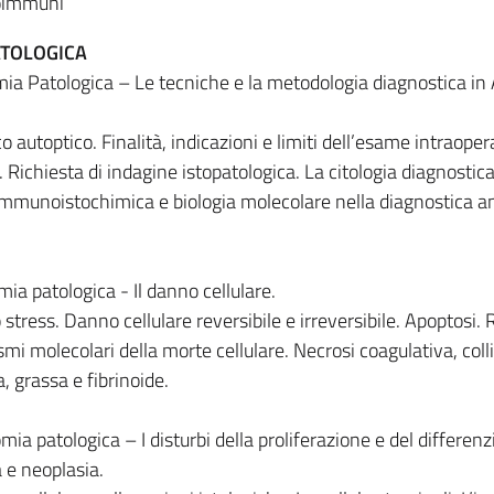
toimmuni
ATOLOGICA
omia Patologica – Le tecniche e la metodologia diagnostica i
o autoptico. Finalità, indicazioni e limiti dell’esame intraoper
ia. Richiesta di indagine istopatologica. La citologia diagnostica
 immunoistochimica e biologia molecolare nella diagnostica 
mia patologica - Il danno cellulare.
o stress. Danno cellulare reversibile e irreversibile. Apoptosi.
mi molecolari della morte cellulare. Necrosi coagulativa, coll
grassa e fibrinoide.
omia patologica – I disturbi della proliferazione e del differe
a e neoplasia.