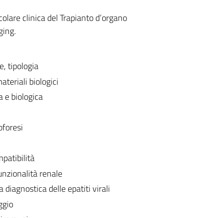
olare clinica del Trapianto d’organo
ging.
e, tipologia
teriali biologici
a e biologica
oforesi
patibilità
unzionalità renale
a diagnostica delle epatiti virali
ggio