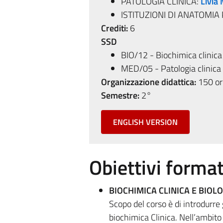
PATOLOGIA CLINICA:
Livia
ISTITUZIONI DI ANATOMIA
Crediti:
6
SSD
BIO/12 - Biochimica clinica 
MED/05 - Patologia clinica
Organizzazione didattica:
150 ore
Semestre:
2°
ENGLISH VERSION
Obiettivi format
BIOCHIMICA CLINICA E BIOL
Scopo del corso è di introdurre 
biochimica Clinica. Nell’ambito