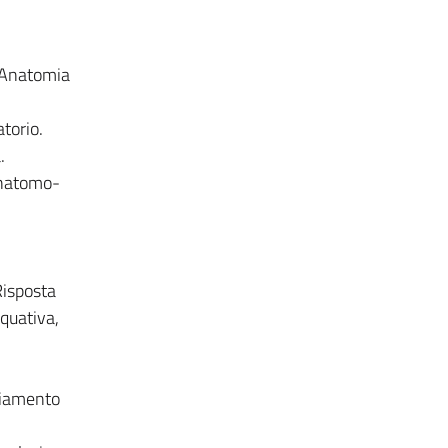
n Anatomia
atorio.
.
anatomo-
 Risposta
iquativa,
nziamento