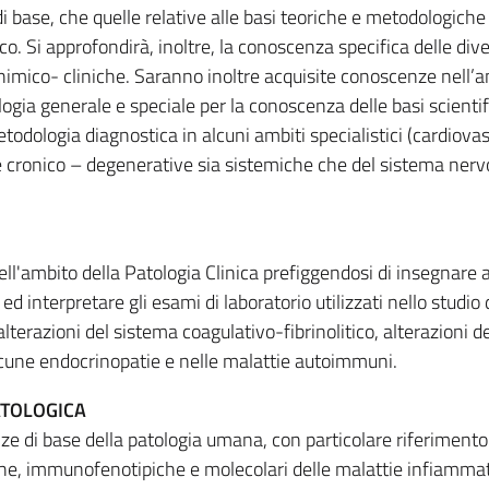
i base, che quelle relative alle basi teoriche e metodologiche 
o. Si approfondirà, inoltre, la conoscenza specifica delle div
imico- cliniche. Saranno inoltre acquisite conoscenze nell’
ologia generale e speciale per la conoscenza delle basi scientif
etodologia diagnostica in alcuni ambiti specialistici (cardiova
ie cronico – degenerative sia sistemiche che del sistema ner
ll'ambito della Patologia Clinica prefiggendosi di insegnare a
d interpretare gli esami di laboratorio utilizzati nello studio 
alterazioni del sistema coagulativo-fibrinolitico, alterazioni de
alcune endocrinopatie e nelle malattie autoimmuni.
ATOLOGICA
 di base della patologia umana, con particolare riferimento 
iche, immunofenotipiche e molecolari delle malattie infiammat