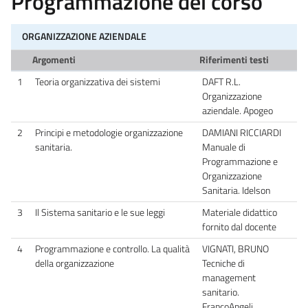
Programmazione del corso
ORGANIZZAZIONE AZIENDALE
Argomenti
Riferimenti testi
1
Teoria organizzativa dei sistemi
DAFT R.L.
Organizzazione
aziendale. Apogeo
2
Principi e metodologie organizzazione
DAMIANI RICCIARDI
sanitaria.
Manuale di
Programmazione e
Organizzazione
Sanitaria. Idelson
3
Il Sistema sanitario e le sue leggi
Materiale didattico
fornito dal docente
4
Programmazione e controllo. La qualità
VIGNATI, BRUNO
della organizzazione
Tecniche di
management
sanitario.
FrancoAngeli