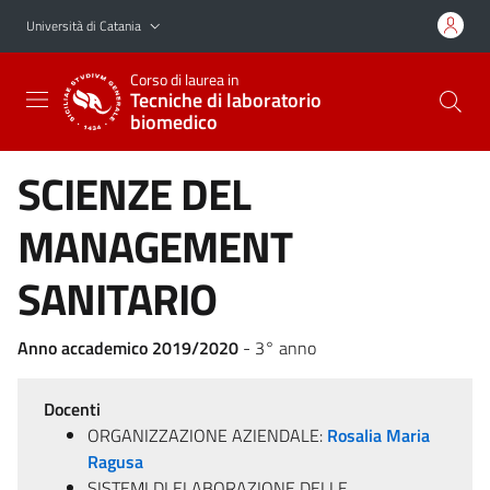
Vai al contenuto principale
Vai al menu di navigazione
Università di Catania
Corso di laurea in
Tecniche di laboratorio
biomedico
SCIENZE DEL
MANAGEMENT
SANITARIO
Anno accademico 2019/2020
- 3° anno
Docenti
ORGANIZZAZIONE AZIENDALE:
Rosalia Maria
Ragusa
SISTEMI DI ELABORAZIONE DELLE