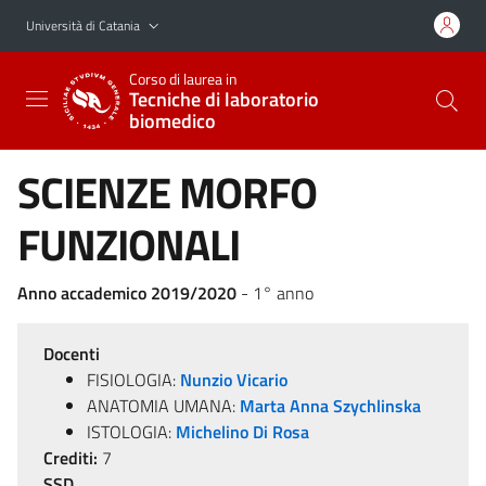
Vai al contenuto principale
Vai al menu di navigazione
Università di Catania
Corso di laurea in
Tecniche di laboratorio
biomedico
SCIENZE MORFO
FUNZIONALI
Anno accademico 2019/2020
- 1° anno
Docenti
FISIOLOGIA:
Nunzio Vicario
ANATOMIA UMANA:
Marta Anna Szychlinska
ISTOLOGIA:
Michelino Di Rosa
Crediti:
7
SSD