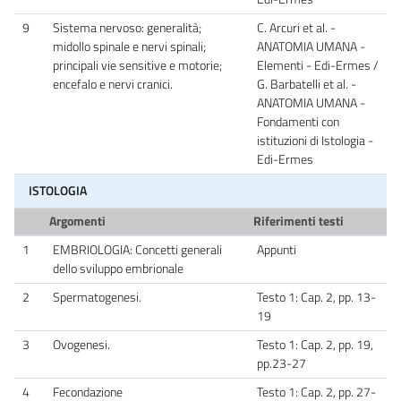
9
Sistema nervoso: generalità;
C. Arcuri et al. -
midollo spinale e nervi spinali;
ANATOMIA UMANA -
principali vie sensitive e motorie;
Elementi - Edi-Ermes /
encefalo e nervi cranici.
G. Barbatelli et al. -
ANATOMIA UMANA -
Fondamenti con
istituzioni di Istologia -
Edi-Ermes
ISTOLOGIA
Argomenti
Riferimenti testi
1
EMBRIOLOGIA: Concetti generali
Appunti
dello sviluppo embrionale
2
Spermatogenesi.
Testo 1: Cap. 2, pp. 13-
19
3
Ovogenesi.
Testo 1: Cap. 2, pp. 19,
pp.23-27
4
Fecondazione
Testo 1: Cap. 2, pp. 27-