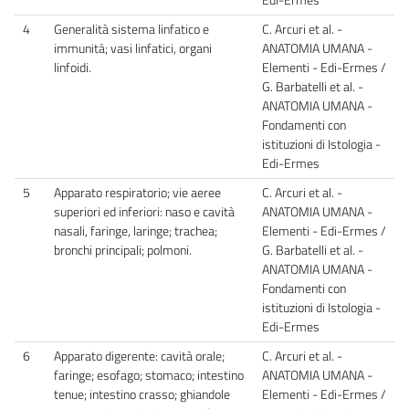
4
Generalità sistema linfatico e
C. Arcuri et al. -
immunità; vasi linfatici, organi
ANATOMIA UMANA -
linfoidi.
Elementi - Edi-Ermes /
G. Barbatelli et al. -
ANATOMIA UMANA -
Fondamenti con
istituzioni di Istologia -
Edi-Ermes
5
Apparato respiratorio; vie aeree
C. Arcuri et al. -
superiori ed inferiori: naso e cavità
ANATOMIA UMANA -
nasali, faringe, laringe; trachea;
Elementi - Edi-Ermes /
bronchi principali; polmoni.
G. Barbatelli et al. -
ANATOMIA UMANA -
Fondamenti con
istituzioni di Istologia -
Edi-Ermes
6
Apparato digerente: cavità orale;
C. Arcuri et al. -
faringe; esofago; stomaco; intestino
ANATOMIA UMANA -
tenue; intestino crasso; ghiandole
Elementi - Edi-Ermes /