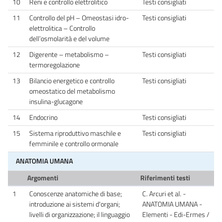
10
Reni e controllo elettrolitico
Testi consigliati
11
Controllo del pH – Omeostasi idro-
Testi consigliati
elettrolitica – Controllo
dell’osmolarità e del volume
12
Digerente – metabolismo –
Testi consigliati
termoregolazione
13
Bilancio energetico e controllo
Testi consigliati
omeostatico del metabolismo
insulina-glucagone
14
Endocrino
Testi consigliati
15
Sistema riproduttivo maschile e
Testi consigliati
femminile e controllo ormonale
ANATOMIA UMANA
Argomenti
Riferimenti testi
1
Conoscenze anatomiche di base;
C. Arcuri et al. -
introduzione ai sistemi d'organi;
ANATOMIA UMANA -
livelli di organizzazione; il linguaggio
Elementi - Edi-Ermes /