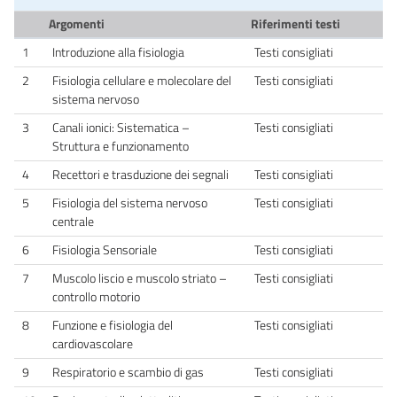
Argomenti
Riferimenti testi
1
Introduzione alla fisiologia
Testi consigliati
2
Fisiologia cellulare e molecolare del
Testi consigliati
sistema nervoso
3
Canali ionici: Sistematica –
Testi consigliati
Struttura e funzionamento
4
Recettori e trasduzione dei segnali
Testi consigliati
5
Fisiologia del sistema nervoso
Testi consigliati
centrale
6
Fisiologia Sensoriale
Testi consigliati
7
Muscolo liscio e muscolo striato –
Testi consigliati
controllo motorio
8
Funzione e fisiologia del
Testi consigliati
cardiovascolare
9
Respiratorio e scambio di gas
Testi consigliati