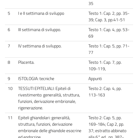
35
5
I e II settimana di sviluppo
Testo 1: Cap. 2, pp. 35-
39; Cap. 3, pp.41-51
6
III settimana di sviluppo.
Testo 1: Cap. 4, pp. 53-
69
7
IV settimana di sviluppo.
Testo 1: Cap. 5, pp. 71-
77
8
Placenta.
Testo 1: Cap. 7, pp.
109-119,
9
ISTOLOGIA: tecniche
Appunti
10
TESSUTI EPITELIALI: Epiteli di
Testo 2: Cap. 4, pp.
rivestimento: generalità, struttura,
113-163
funzioni, derivazione embrionale,
rigenerazione.
11
Epiteli ghiandolari: generalità,
Testo 2: Cap. 5, pp.
struttura, funzioni, derivazione
169-184; Cap 2, pp.
embrionale delle ghiandole esocrine
37; estratto abbinato
ed endocrine.
alla 6° ed., pp. 387-