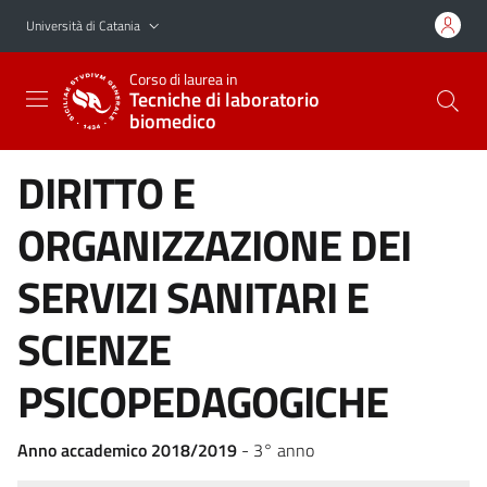
Vai al contenuto principale
Vai al menu di navigazione
Università di Catania
Corso di laurea in
Tecniche di laboratorio
biomedico
DIRITTO E
ORGANIZZAZIONE DEI
SERVIZI SANITARI E
SCIENZE
PSICOPEDAGOGICHE
Anno accademico 2018/2019
- 3° anno