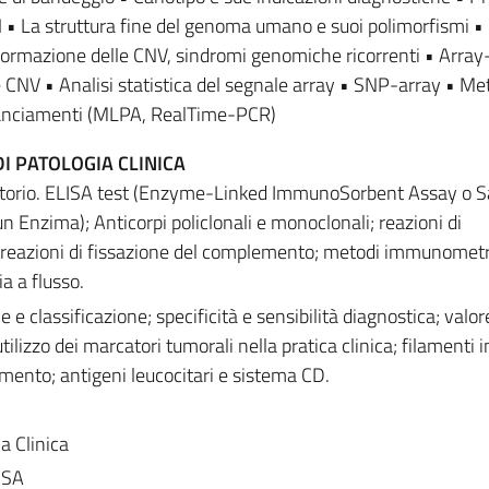
• La struttura fine del genoma umano e suoi polimorfismi •
formazione delle CNV, sindromi genomiche ricorrenti • Arra
CNV • Analisi statistica del segnale array • SNP-array • Met
lanciamenti (MLPA, RealTime-PCR)
I PATOLOGIA CLINICA
ratorio. ELISA test (Enzyme-Linked ImmunoSorbent Assay o S
Enzima); Anticorpi policlonali e monoclonali; reazioni di
; reazioni di fissazione del complemento; metodi immunometri
a a flusso.
 e classificazione; specificità e sensibilità diagnostica; valor
utilizzo dei marcatori tumorali nella pratica clinica; filamenti 
mento; antigeni leucocitari e sistema CD.
a Clinica
ISA