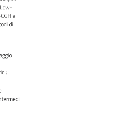
 Low-
y-CGH e
odi di
aggio
ci;
e
intermedi