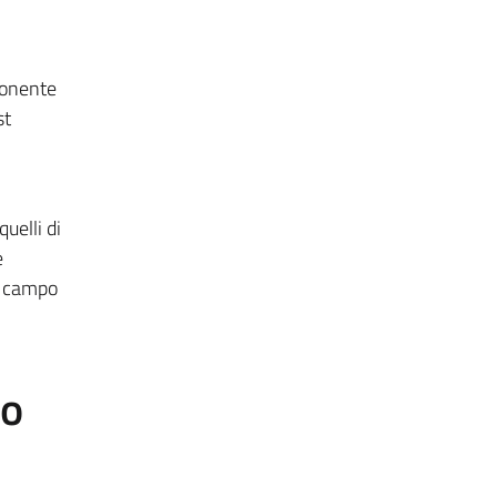
ponente
st
uelli di
e
in campo
to