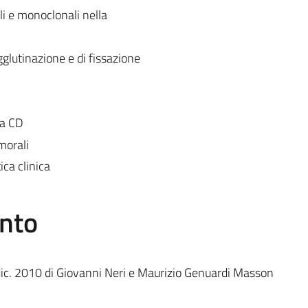
ali e monoclonali nella
gglutinazione e di fissazione
ma CD
morali
ica clinica
ento
c. 2010 di Giovanni Neri e Maurizio Genuardi Masson