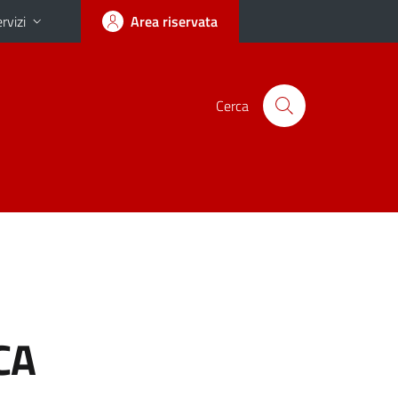
rvizi
Area riservata
Cerca
CA