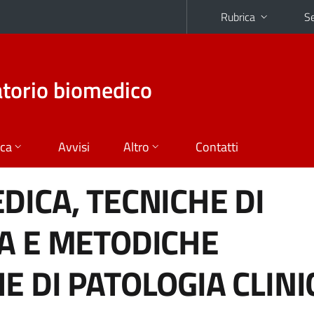
Rubrica
Se
atorio biomedico
ica
Avvisi
Altro
Contatti
DICA, TECNICHE DI
A E METODICHE
E DI PATOLOGIA CLINI