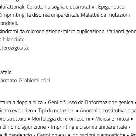
ifattoriali. Caratteri a soglia e quantitativi. Epigenetica.
imprinting, la disomia uniparentale.Malattie da mutazioni
ndriali.
indromi da microdelezione/micro duplicazione. Varianti gen
 bilanciate.
eterozigosità.
atale.
ormato. Problemi etici.
tura a doppia elica • Geni e flusso dell’informazione genica 
icato evolutivo • Tipi di mutazioni • Anomalie costitutive e 
oro struttura • Morfologia dei cromosomi • Meiosi e mitosi •
 di non disgiunzione • Imprinting e disomia uniparentale •
e di bandeggio • Cariotipo e sue indicazioni diagnostiche • Pr