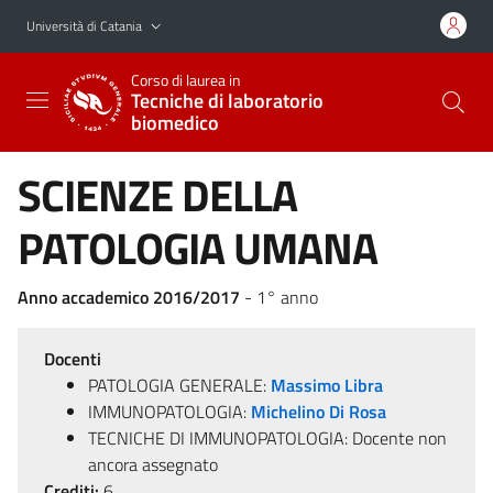
Vai al contenuto principale
Vai al menu di navigazione
Università di Catania
Corso di laurea in
Tecniche di laboratorio
biomedico
SCIENZE DELLA
PATOLOGIA UMANA
Anno accademico 2016/2017
- 1° anno
Docenti
PATOLOGIA GENERALE:
Massimo Libra
IMMUNOPATOLOGIA:
Michelino Di Rosa
TECNICHE DI IMMUNOPATOLOGIA: Docente non
ancora assegnato
Crediti:
6