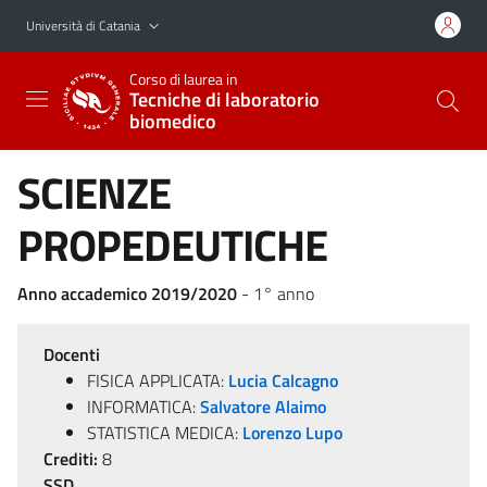
Vai al contenuto principale
Vai al menu di navigazione
Università di Catania
Corso di laurea in
Tecniche di laboratorio
biomedico
SCIENZE
PROPEDEUTICHE
Anno accademico 2019/2020
- 1° anno
Docenti
FISICA APPLICATA:
Lucia Calcagno
INFORMATICA:
Salvatore Alaimo
STATISTICA MEDICA:
Lorenzo Lupo
Crediti:
8
SSD