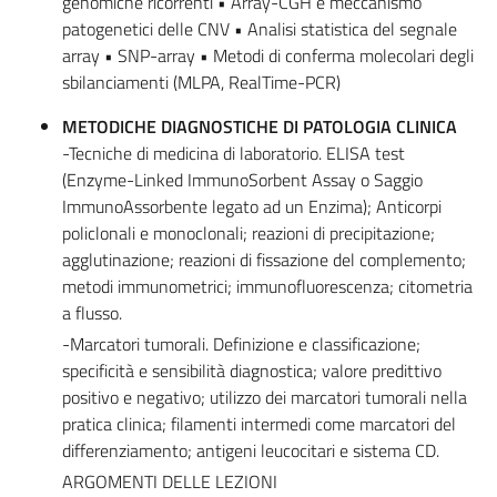
genomiche ricorrenti • Array-CGH e meccanismo
patogenetici delle CNV • Analisi statistica del segnale
array • SNP-array • Metodi di conferma molecolari degli
sbilanciamenti (MLPA, RealTime-PCR)
METODICHE DIAGNOSTICHE DI PATOLOGIA CLINICA
-Tecniche di medicina di laboratorio. ELISA test
(Enzyme-Linked ImmunoSorbent Assay o Saggio
ImmunoAssorbente legato ad un Enzima); Anticorpi
policlonali e monoclonali; reazioni di precipitazione;
agglutinazione; reazioni di fissazione del complemento;
metodi immunometrici; immunofluorescenza; citometria
a flusso.
-Marcatori tumorali. Definizione e classificazione;
specificità e sensibilità diagnostica; valore predittivo
positivo e negativo; utilizzo dei marcatori tumorali nella
pratica clinica; filamenti intermedi come marcatori del
differenziamento; antigeni leucocitari e sistema CD.
ARGOMENTI DELLE LEZIONI