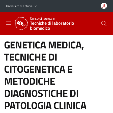
Vai al contenuto principale
Vai al menu di navigazione
Università di Catania
Corso di laurea in
Tecniche di laboratorio
biomedico
GENETICA MEDICA,
TECNICHE DI
CITOGENETICA E
METODICHE
DIAGNOSTICHE DI
PATOLOGIA CLINICA