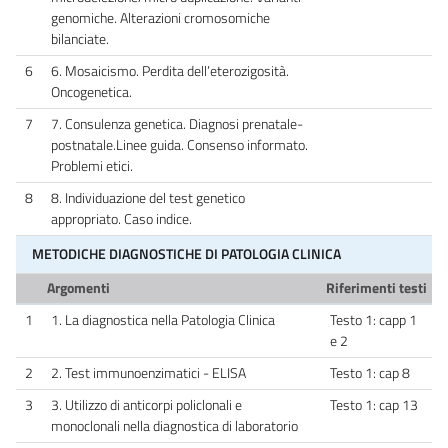
genomiche. Alterazioni cromosomiche
bilanciate.
6
6. Mosaicismo. Perdita dell’eterozigosità.
Oncogenetica.
7
7. Consulenza genetica. Diagnosi prenatale-
postnatale.Linee guida. Consenso informato.
Problemi etici.
8
8. Individuazione del test genetico
appropriato. Caso indice.
METODICHE DIAGNOSTICHE DI PATOLOGIA CLINICA
Argomenti
Riferimenti testi
1
1. La diagnostica nella Patologia Clinica
Testo 1: capp 1
e 2
2
2. Test immunoenzimatici - ELISA
Testo 1: cap 8
3
3. Utilizzo di anticorpi policlonali e
Testo 1: cap 13
monoclonali nella diagnostica di laboratorio