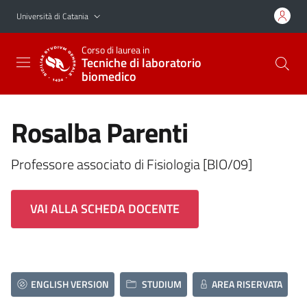
Vai al contenuto principale
Vai al menu di navigazione
Università di Catania
Corso di laurea in
Tecniche di laboratorio
biomedico
Rosalba Parenti
Professore associato di Fisiologia [BIO/09]
VAI ALLA SCHEDA DOCENTE
ENGLISH VERSION
STUDIUM
AREA RISERVATA