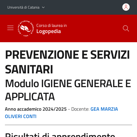
Vai al contenuto principale
Vai al menu di navigazione
Università di Catania
Corso di laurea in
Logopedia
PREVENZIONE E SERVIZI
SANITARI
Modulo IGIENE GENERALE E
APPLICATA
Anno accademico 2024/2025
- Docente:
GEA MARZIA
OLIVERI CONTI
Risultati di apprendimento