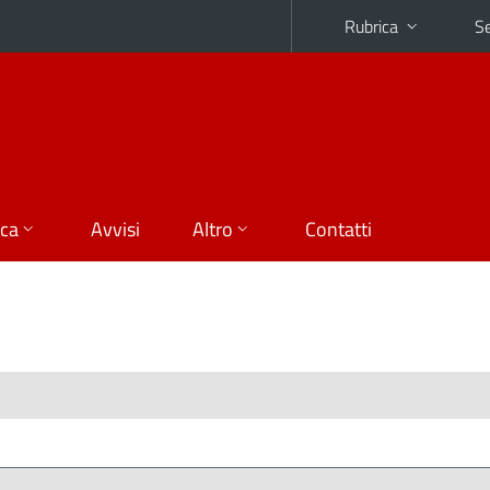
Rubrica
Se
ica
Avvisi
Altro
Contatti