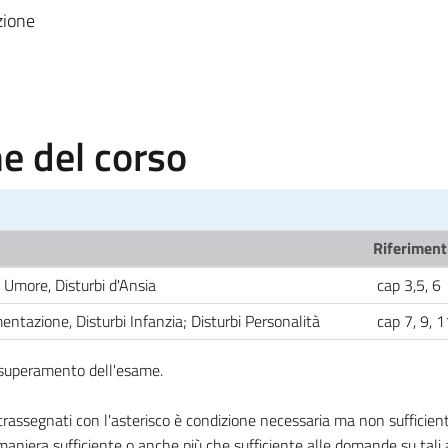
zione
 del corso
Riferimenti
i Umore, Disturbi d'Ansia
cap 3,5, 6
entazione, Disturbi Infanzia; Disturbi Personalità
cap 7, 9, 
l superamento dell'esame.
ssegnati con l'asterisco è condizione necessaria ma non sufficiente
aniera sufficiente o anche più che sufficiente alle domande su tali