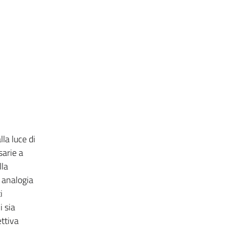
la luce di
sarie a
lla
i analogia
i
i sia
ettiva