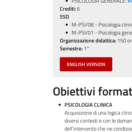
PSICOLOGIA GENERALE:
P
Crediti:
6
SSD
M-PSI/08 - Psicologia clini
M-PSI/01 - Psicologia gene
Organizzazione didattica:
150 ore
Semestre:
1°
ENGLISH VERSION
Obiettivi format
PSICOLOGIA CLINICA
Acquisizione di una logica clini
diversi contesti e con le doma
dell’intervento che ne condizion