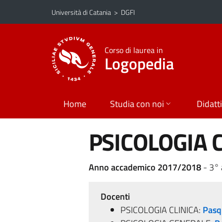
Vai al contenuto principale
Vai al menu di navigazione
Università di Catania
>
DGFI
Corso di laurea in
Logopedia
Home
Studia con noi
Didatt
PSICOLOGIA 
Anno accademico 2017/2018
- 3°
Docenti
PSICOLOGIA CLINICA:
Pasq