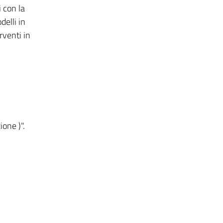
i con la
delli in
rventi in
ione )".