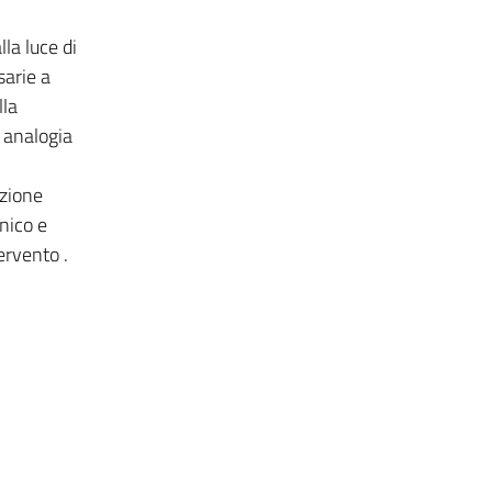
la luce di
sarie a
lla
i analogia
azione
inico e
tervento .