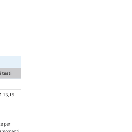
 testi
11,13,15
 per il
 argomenti