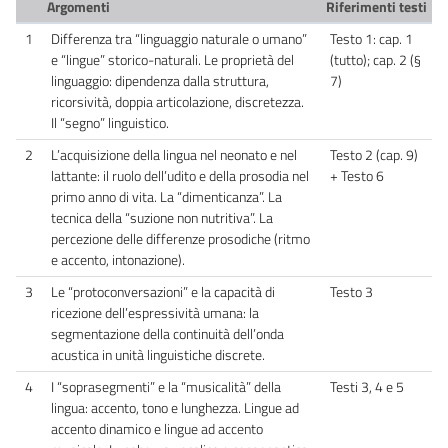
Argomenti
Riferimenti testi
1
Differenza tra “linguaggio naturale o umano”
Testo 1: cap. 1
e “lingue” storico-naturali. Le proprietà del
(tutto); cap. 2 (§
linguaggio: dipendenza dalla struttura,
7)
ricorsività, doppia articolazione, discretezza.
Il “segno” linguistico.
2
L’acquisizione della lingua nel neonato e nel
Testo 2 (cap. 9)
lattante: il ruolo dell’udito e della prosodia nel
+ Testo 6
primo anno di vita. La “dimenticanza”. La
tecnica della “suzione non nutritiva”. La
percezione delle differenze prosodiche (ritmo
e accento, intonazione).
3
Le “protoconversazioni” e la capacità di
Testo 3
ricezione dell’espressività umana: la
segmentazione della continuità dell’onda
acustica in unità linguistiche discrete.
4
I “soprasegmenti” e la “musicalità” della
Testi 3, 4 e 5
lingua: accento, tono e lunghezza. Lingue ad
accento dinamico e lingue ad accento