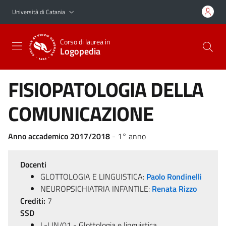
Vai al contenuto principale
Vai al menu di navigazione
Università di Catania
Corso di laurea in
Logopedia
FISIOPATOLOGIA DELLA
COMUNICAZIONE
Anno accademico 2017/2018
- 1° anno
Docenti
GLOTTOLOGIA E LINGUISTICA:
Paolo Rondinelli
NEUROPSICHIATRIA INFANTILE:
Renata Rizzo
Crediti:
7
SSD
L-LIN/01 - Glottologia e linguistica