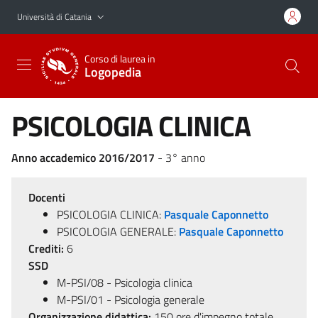
Vai al contenuto principale
Vai al menu di navigazione
Università di Catania
Corso di laurea in
Logopedia
PSICOLOGIA CLINICA
Anno accademico 2016/2017
- 3° anno
Docenti
PSICOLOGIA CLINICA:
Pasquale Caponnetto
PSICOLOGIA GENERALE:
Pasquale Caponnetto
Crediti:
6
SSD
M-PSI/08 - Psicologia clinica
M-PSI/01 - Psicologia generale
Organizzazione didattica:
150 ore d'impegno totale,